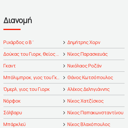
Διανομή
Ριχάρδος ο Β΄
Δημήτρης Χορν
Δούκας του Γιορκ, θείος του Βασιλιά
Νίκος Παρασκευάς
Γκαντ
Νικόλαος Ροζάν
Μπόλιμπροκ, γιος του Γκαντ
Θάνος Κωτσόπουλος
Όμερλ, γιος του Γιορκ
Αλέκος Δεληγιάννης
Νόρφοκ
Νίκος Χατζίσκος
Σόλβαρυ
Νίκος Παπακωνσταντίνου
Μπάρκλεϋ
Νίκος Βλαχόπουλος