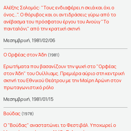
Αλέξης Σολομός: "Τους ενδιαφέρει η σκιά και όχι ο
όνος…". Ο θόρυβος και οι αντιδράσεις γύρω από το
ανέβασμα του πρόσφατου έργου του Ανούιγ "Το
πανταλόνι" από την κρατική σκηνή
Μεσημβρινή, 1981/02/06
Ο Ορφέας στον Άδη
(1981)
Ερωτήματα που βασανίζουν την ψυχή στο "Ορφέας
στον Άδη" του Ουίλλιαμς. Πρεμιέρα αύριο στη κεντρική
σκηνή του Εθνικού Θεάτρου με την Μαίρη Αρώνη στον
πρωταγωνιστικό ρόλο
Μεσημβρινή, 1981/01/15
Βούδας
(1978)
Ο "Βούδας" αναστατώνει το Φεστιβάλ. Υποχωρεί ο