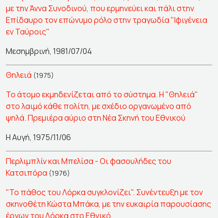
με την Άννα Συνοδινού, που ερμηνεύει και πάλι στην
Επίδαυρο τον επώνυμο ρόλο στην τραγωδία "Ιφιγένεια
εν Ταύροις"
Μεσημβρινή, 1981/07/04
Θηλειά
(1975)
Το άτομο εκμηδενίζεται από το σύστημα. Η "Θηλειά"
στο λαιμό κάθε πολίτη, με σχέδιο οργανωμένο από
ψηλά. Πρεμιέρα αύριο στη Νέα Σκηνή του Εθνικού
Η Αυγή, 1975/11/06
Περλιμπλίν και Μπελίσα - Οι φασουλήδες του
Κατσιπόρα
(1976)
"Το πάθος του Λόρκα συγκλονίζει". Συνέντευξη με τον
σκηνοθέτη Κώστα Μπάκα, με την ευκαιρία παρουσίασης
έργων του Λόρκα στο Εθνικό