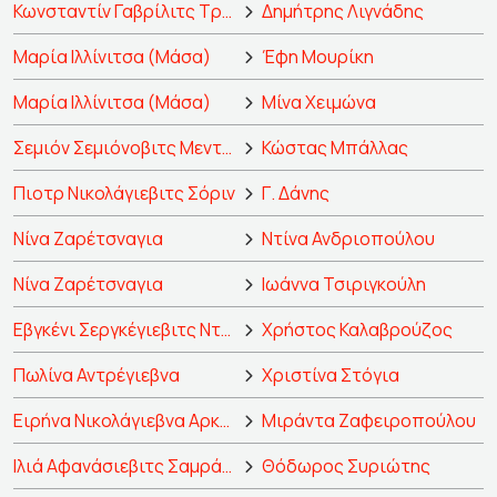
Κωνσταντίν Γαβρίλιτς Τρέπλιεφ
Δημήτρης Λιγνάδης
Μαρία Ιλλίνιτσα (Μάσα)
Έφη Μουρίκη
Μαρία Ιλλίνιτσα (Μάσα)
Μίνα Χειμώνα
Σεμιόν Σεμιόνοβιτς Μεντβεντένκο, δάσκαλος
Κώστας Μπάλλας
Πιοτρ Νικολάγιεβιτς Σόριν
Γ. Δάνης
Νίνα Ζαρέτσναγια
Ντίνα Ανδριοπούλου
Νίνα Ζαρέτσναγια
Ιωάννα Τσιριγκούλη
Εβγκένι Σεργκέγιεβιτς Ντορν, γιατρός
Χρήστος Καλαβρούζος
Πωλίνα Αντρέγιεβνα
Χριστίνα Στόγια
Ειρήνα Νικολάγιεβνα Αρκάντινα, ηθοποιός
Μιράντα Ζαφειροπούλου
Ιλιά Αφανάσιεβιτς Σαμράγεφ
Θόδωρος Συριώτης