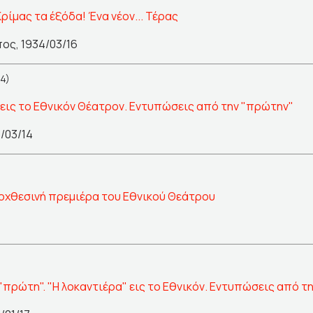
ρίμας τα έξόδα! Ένα νέον... Τέρας
ος, 1934/03/16
4)
εις το Εθνικόν Θέατρον. Εντυπώσεις από την "πρώτην"
/03/14
προχθεσινή πρεμιέρα του Εθνικού Θεάτρου
πρώτη". "Η λοκαντιέρα" εις το Εθνικόν. Εντυπώσεις από τη