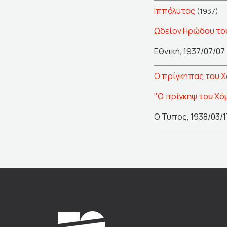
Ιππόλυτος
(1937)
Ωδείον Ηρώδου του
Εθνική, 1937/07/07
Ο πρίγκηπας του 
"Ο πρίγκηψ του Χό
Ο Τύπος, 1938/03/1