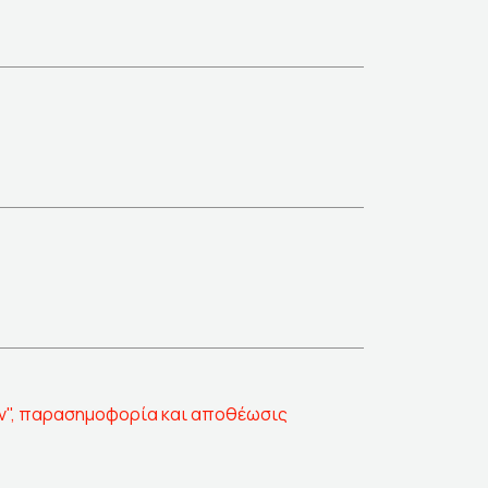
ρον", παρασημοφορία και αποθέωσις