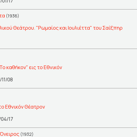
/01/17
τα
(1936)
ιλικού Θεάτρου. "Ρωμαίος και Ιουλιέττα" του Σαίξπηρ
Το καθήκον" εις το Εθνικόν
/11/08
 το Εθνικόν Θέατρον
/04/17
 Όνειρος
(1932)