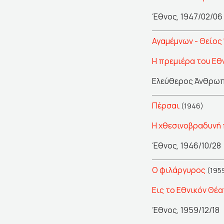
Έθνος, 1947/02/06
Αγαμέμνων - Θείος
Η πρεμιέρα του Εθ
Ελεύθερος Άνθρωπο
Πέρσαι
(1946)
Η χθεσινοβραδυνή 
Έθνος, 1946/10/28
Ο φιλάργυρος
(195
Εις το Εθνικόν Θέ
Έθνος, 1959/12/18