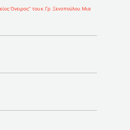
είος Όνειρος" του κ. Γρ. Ξενοπούλου. Μια