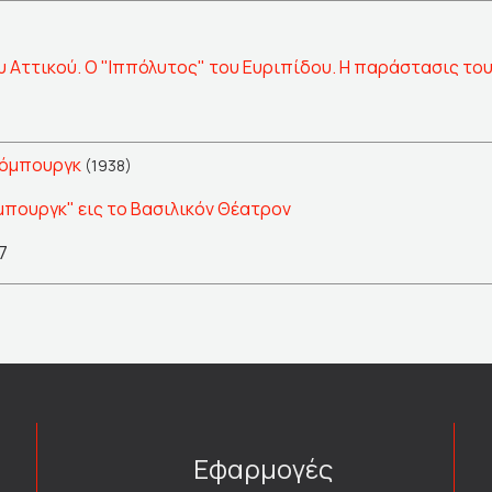
 Αττικού. Ο "Ιππόλυτος" του Ευριπίδου. Η παράστασις του
Χόμπουργκ
(1938)
μπουργκ" εις το Βασιλικόν Θέατρον
7
Εφαρμογές