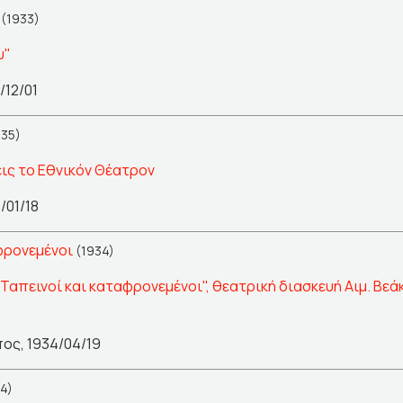
(1933)
υ"
/12/01
35)
εις το Εθνικόν Θέατρον
/01/18
φρονεμένοι
(1934)
"Ταπεινοί και καταφρονεμένοι", θεατρική διασκευή Αιμ. Β
ος, 1934/04/19
4)