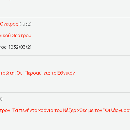
 Όνειρος
(1932)
νικού Θεάτρου
ς, 1932/03/21
πρώτη. Οι "Πέρσαι" εις το Εθνικόν
9)
ατρον. Τα πενήντα χρόνια του Νέζερ χθες με τον "Φιλάργυ