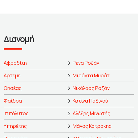
Διανομή
Αφροδίτη
Ρένα Ροζάν
Άρτεμη
Μιράντα Μυράτ
Θησέας
Νικόλαος Ροζάν
Φαίδρα
Κατίνα Παξινού
Ιππόλυτος
Αλέξης Μινωτής
Υπηρέτης
Μάνος Κατράκης