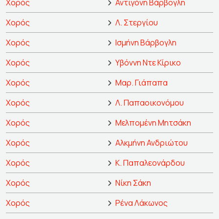
Χορός
Αντιγόνη Βάρβογλη
Χορός
Λ. Στεργίου
Χορός
Ισμήνη Βάρβογλη
Χορός
Υβόννη Ντε Κίρικο
Χορός
Μαρ. Γιάπαπα
Χορός
Λ. Παπαοικονόμου
Χορός
Μελπομένη Μητσάκη
Χορός
Αλκμήνη Ανδριώτου
Χορός
Κ. Παπαλεονάρδου
Χορός
Νίκη Σάκη
Χορός
Ρένα Λάκωνος