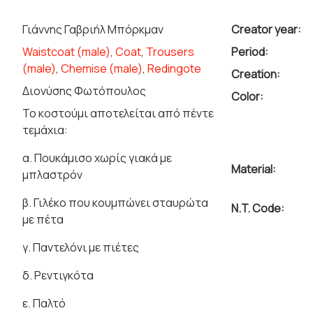
Γιάννης Γαβριήλ Μπόρκμαν
Creator year:
Waistcoat (male)
,
Coat
,
Trousers
Period:
(male)
,
Chemise (male)
,
Redingote
Creation:
Διονύσης Φωτόπουλος
Color:
Το κοστούμι αποτελείται από πέντε
τεμάχια:
α. Πουκάμισο χωρίς γιακά με
Material:
μπλαστρόν
β. Γιλέκο που κουμπώνει σταυρώτα
N.T. Code:
με πέτα
γ. Παντελόνι με πιέτες
δ. Ρεντιγκότα
ε. Παλτό