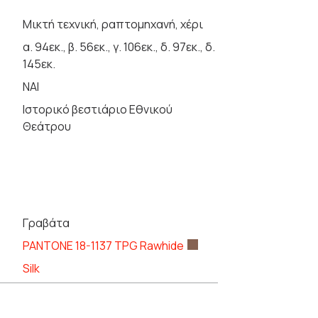
Μικτή τεχνική, ραπτομηχανή, χέρι
α. 94εκ., β. 56εκ., γ. 106εκ., δ. 97εκ., δ.
145εκ.
ΝΑΙ
Ιστορικό βεστιάριο Εθνικού
Θεάτρου
Γραβάτα
PANTONE 18-1137 TPG Rawhide
Silk