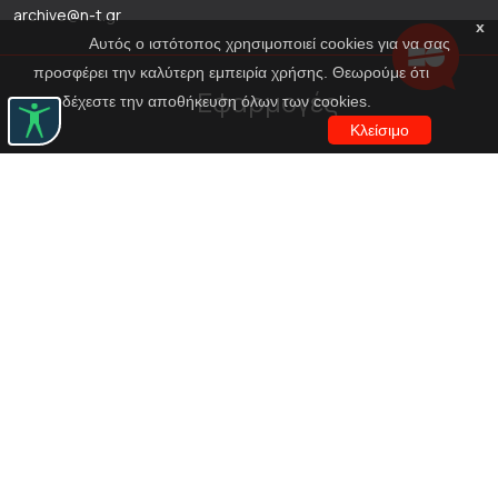
archive@n-t.gr
x
Αυτός ο ιστότοπος χρησιμοποιεί cookies για να σας
προσφέρει την καλύτερη εμπειρία χρήσης. Θεωρούμε ότι
Εφαρμογές
αποδέχεστε την αποθήκευση όλων των cookies.
Κλείσιμο
Εικονική περιήγηση κοστουμιών
Εικονική ξενάγηση
Travel Through Theatre
Χρηματοδότηση