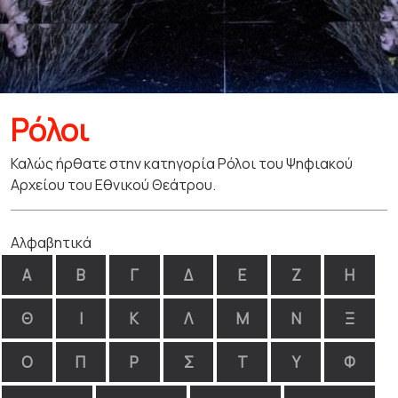
Ρόλοι
Καλώς ήρθατε στην κατηγορία Ρόλοι του Ψηφιακού
Αρχείου του Εθνικού Θεάτρου.
Αλφαβητικά
Α
Β
Γ
Δ
Ε
Ζ
Η
Θ
Ι
Κ
Λ
Μ
Ν
Ξ
Ο
Π
Ρ
Σ
Τ
Υ
Φ