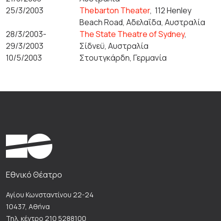
25/3/2003
Thebarton Theater
,
112 Henley
Beach Road, Αδελαΐδα, Αυστραλία
28/3/2003-
The State Theatre of Sydney
,
29/3/2003
Σίδνεϋ, Αυστραλία
10/5/2003
Στουτγκάρδη, Γερμανία
Εθνικό Θέατρο
Αγίου Κωνσταντίνου 22-24
10437, Αθήνα
Τηλ. κέντρο 210 5288100