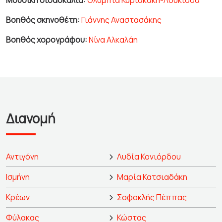
Μουσική διδασκαλία:
Ολυμπία Κυριακάκη-Λουκίσσα
Βοηθός σκηνοθέτη:
Γιάννης Αναστασάκης
Βοηθός χορογράφου:
Νίνα Αλκαλάη
Διανομή
Αντιγόνη
Λυδία Κονιόρδου
Ισμήνη
Μαρία Κατσιαδάκη
Κρέων
Σοφοκλής Πέππας
Φύλακας
Κώστας