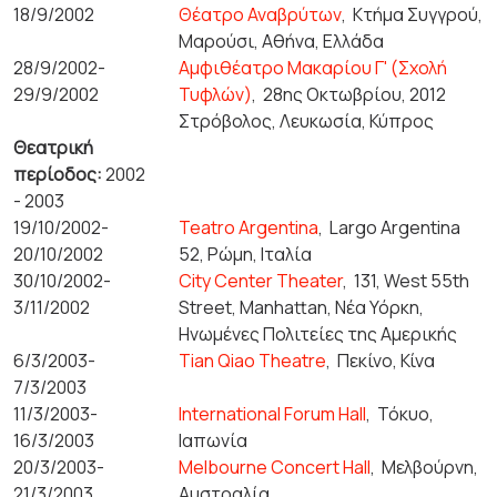
18/9/2002
Θέατρο Αναβρύτων
,
Κτήμα Συγγρού,
Μαρούσι, Αθήνα, Ελλάδα
28/9/2002-
Αμφιθέατρο Μακαρίου Γ' (Σχολή
29/9/2002
Τυφλών)
,
28ης Οκτωβρίου, 2012
Στρόβολος, Λευκωσία, Κύπρος
Θεατρική
περίοδος:
2002
- 2003
19/10/2002-
Teatro Argentina
,
Largo Argentina
20/10/2002
52, Ρώμη, Ιταλία
30/10/2002-
City Center Theater
,
131, West 55th
3/11/2002
Street, Manhattan, Νέα Υόρκη,
Ηνωμένες Πολιτείες της Αμερικής
6/3/2003-
Tian Qiao Theatre
,
Πεκίνο, Κίνα
7/3/2003
11/3/2003-
International Forum Hall
,
Τόκυο,
16/3/2003
Ιαπωνία
20/3/2003-
Melbourne Concert Hall
,
Μελβούρνη,
21/3/2003
Αυστραλία