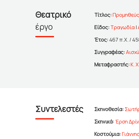
Θεατρικό
Τίτλος:
Προμηθεύς
έργο
Είδος:
Τραγωδία
|
Έτος:
467 π.Χ. / 45
Συγγραφέας:
Αισχ
Μεταφραστής:
Κ. 
Συντελεστές
Σκηνοθεσία:
Σωτήρ
Σκηνικά:
Έρση Δρί
Κοστούμια:
Γιάννη