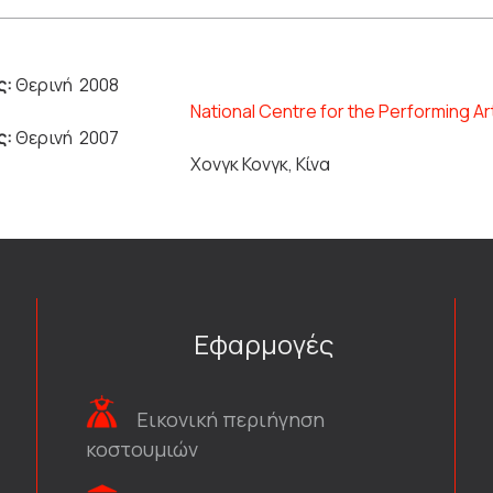
ς:
Θερινή 2008
Νational Centre for the Ρerforming Αr
ς:
Θερινή 2007
Χονγκ Κονγκ, Κίνα
Εφαρμογές
Εικονική περιήγηση
κοστουμιών