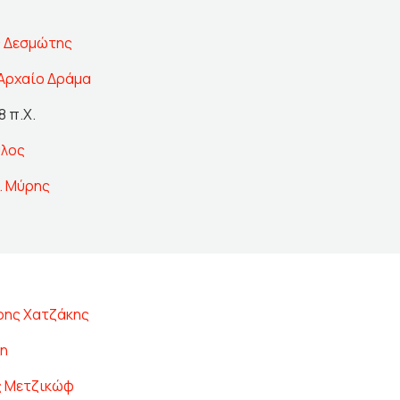
 Δεσμώτης
Αρχαίο Δράμα
8 π.Χ.
ύλος
Χ. Μύρης
ης Χατζάκης
νη
ς Μετζικώφ