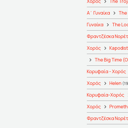
Χορός
The Tro
Α΄ Γυναίκα
The
Γυναίκα
The Lo
Φραντζέσκα Νορέτ
Χορός
Kapodist
The Big Time (O
Κορυφαία - Χορός
Χορός
Helen
(1
Κορυφαία-Χορός
Χορός
Prometh
Φραντζέσκα Νορέτ