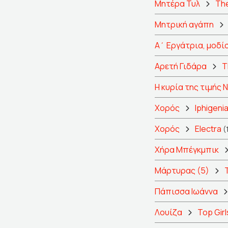
Μητέρα Τυλ
The
Μητρική αγάπη
Α΄ Εργάτρια, μοδί
Αρετή Γιδάρα
T
Η κυρία της τιμής Ν
Χορός
Iphigenia
Χορός
Electra
(
Χήρα Μπέγκμπικ
Μάρτυρας (5)
Πάπισσα Ιωάννα
Λουίζα
Top Girl