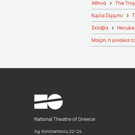
Αθηνά
The Tro
Κυρία Σέρμπυ
T
Σκλάβα
Hecub
Μαίρη, η γυναίκα τ
National Theatre of Greece
Ag. Konstantinou 22-24