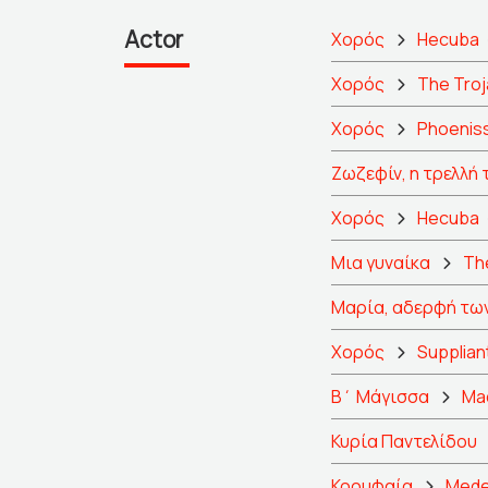
Actor
Χορός
Hecuba
Χορός
The Tro
Χορός
Phoenis
Ζωζεφίν, η τρελλή 
Χορός
Hecuba
Μια γυναίκα
Th
Μαρία, αδερφή τω
Χορός
Supplian
Β΄ Μάγισσα
Ma
Κυρία Παντελίδου
Κορυφαία
Med