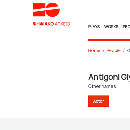
PLAYS
WORKS
PEO
Home
People
G
Antigoni Gl
Other names:
Actor