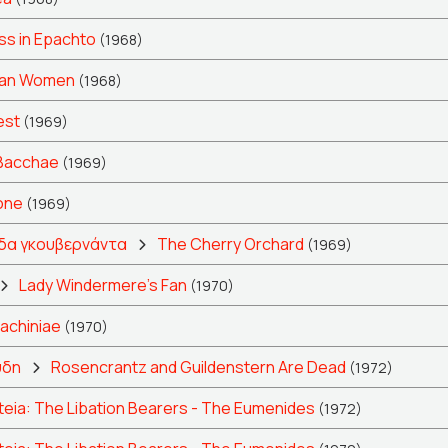
ss in Epachto
(1968)
jan Women
(1968)
est
(1969)
Bacchae
(1969)
one
(1969)
δα γκουβερνάντα
The Cherry Orchard
(1969)
Lady Windermere's Fan
(1970)
achiniae
(1970)
ύδη
Rosencrantz and Guildenstern Are Dead
(1972)
eia: The Libation Bearers - The Eumenides
(1972)