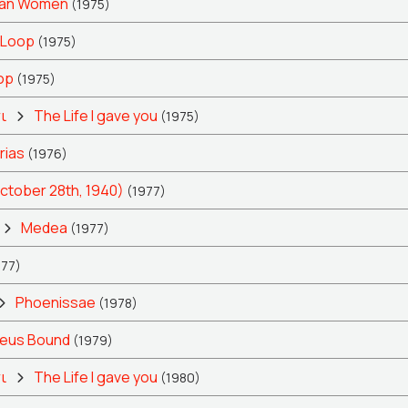
jan Women
(1975)
 Loop
(1975)
op
(1975)
ι
The Life I gave you
(1975)
rias
(1976)
ctober 28th, 1940)
(1977)
Medea
(1977)
977)
Phoenissae
(1978)
eus Bound
(1979)
ι
The Life I gave you
(1980)