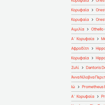
Κορυφαία
Orest
Κορυφαία
Orest
Κορυφαία
Orest
Αιμιλία
Othello
Α΄ Κορυφαία
M
Αφροδίτη
Hipp
Κορυφαία
Hipp
Ζυλί
Danton's D
Άννα Νίλοβνα Περι
Ιώ
Prometheus 
Α΄ Κορυφαία
P