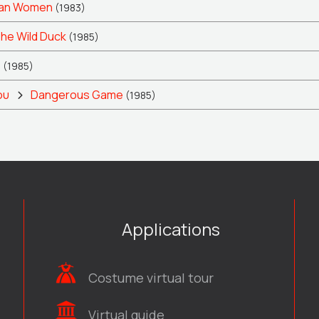
jan Women
(1983)
he Wild Duck
(1985)
a
(1985)
ου
Dangerous Game
(1985)
Applications
Costume virtual tour
Virtual guide