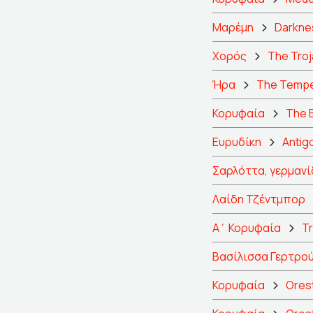
Μαρέμη
Darkne
Χορός
The Tro
Ήρα
The Temp
Κορυφαία
The 
Ευρυδίκη
Antig
Σαρλόττα, γερμανί
Λαίδη Τζέντμπορ
Α΄ Κορυφαία
Tr
Βασίλισσα Γερτρο
Κορυφαία
Orest