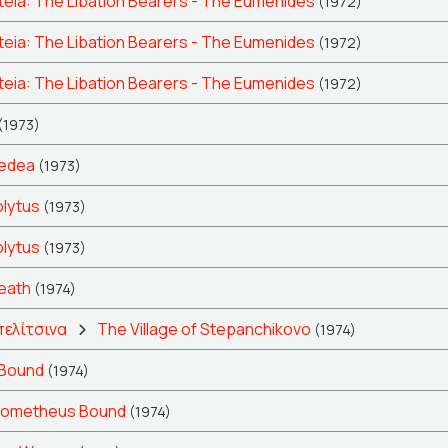
eia: The Libation Bearers - The Eumenides
(1972)
eia: The Libation Bearers - The Eumenides
(1972)
eia: The Libation Bearers - The Eumenides
(1972)
(1973)
edea
(1973)
olytus
(1973)
olytus
(1973)
eath
(1974)
πελίτσινα
The Village of Stepanchikovo
(1974)
Bound
(1974)
rometheus Bound
(1974)