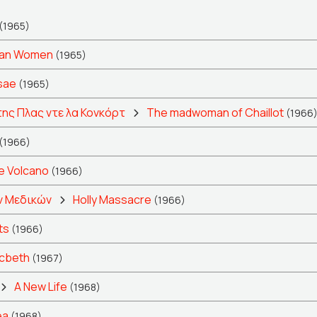
(1965)
jan Women
(1965)
sae
(1965)
της Πλας ντε λα Κονκόρτ
The madwoman of Chaillot
(1966
(1966)
e Volcano
(1966)
ν Μεδικών
Holly Massacre
(1966)
ts
(1966)
cbeth
(1967)
A New Life
(1968)
ea
(1968)