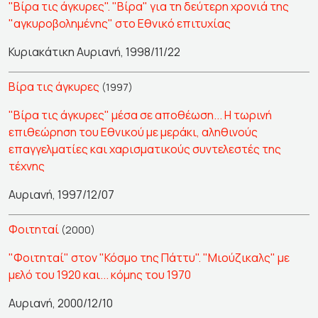
"Βίρα τις άγκυρες". "Βίρα" για τη δεύτερη χρονιά της
"αγκυροβολημένης" στο Εθνικό επιτυχίας
Κυριακάτικη Αυριανή, 1998/11/22
Βίρα τις άγκυρες
(1997)
"Βίρα τις άγκυρες" μέσα σε αποθέωση... Η τωρινή
επιθεώρηση του Εθνικού με μεράκι, αληθινούς
επαγγελματίες και χαρισματικούς συντελεστές της
τέχνης
Αυριανή, 1997/12/07
Φοιτηταί
(2000)
"Φοιτηταί" στον "Κόσμο της Πάττυ". "Μιούζικαλς" με
μελό του 1920 και... κόμης του 1970
Αυριανή, 2000/12/10