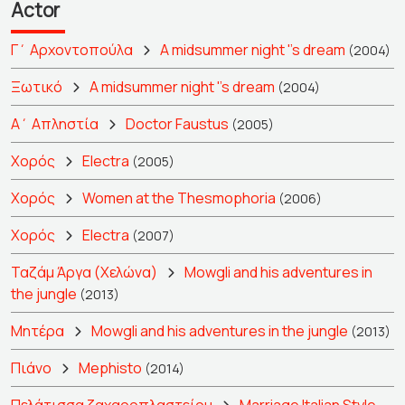
Actor
Γ΄ Αρχοντοπούλα
A midsummer night ''s dream
(2004)
Ξωτικό
A midsummer night ''s dream
(2004)
Α΄ Απληστία
Doctor Faustus
(2005)
Χορός
Electra
(2005)
Χορός
Women at the Thesmophoria
(2006)
Χορός
Electra
(2007)
Ταζάμ Άργα (Χελώνα)
Mowgli and his adventures in
the jungle
(2013)
Μητέρα
Mowgli and his adventures in the jungle
(2013)
Πιάνο
Mephisto
(2014)