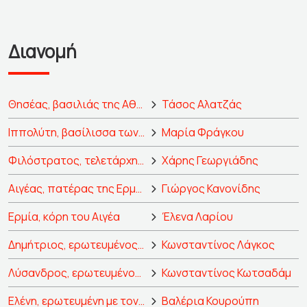
Διανομή
Θησέας, βασιλιάς της Αθήνας
Τάσος Αλατζάς
Ιππολύτη, βασίλισσα των Αμαζόνων και ξωτικό
Μαρία Φράγκου
Φιλόστρατος, τελετάρχης του Θησέα
Χάρης Γεωργιάδης
Αιγέας, πατέρας της Ερμίας και ξωτικό
Γιώργος Κανονίδης
Ερμία, κόρη του Αιγέα
Έλενα Λαρίου
Δημήτριος, ερωτευμένος με την Ερμία
Κωνσταντίνος Λάγκος
Λύσανδρος, ερωτευμένος με την Ερμία
Κωνσταντίνος Κωτσαδάμ
Ελένη, ερωτευμένη με τον Δημήτριο
Βαλέρια Κουρούπη