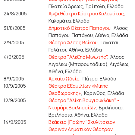
Πλατεία Άρεως, Τρίπολη, Ελλάδα
24/8/2005
Αμφιθέατρο Κάστρου Καλαμάτας
,
Καλαμάτα, Ελλάδα
31/8/2005
Δημοτικό Θέατρο Παπάγου
,
Άλσος
Παπάγου, Παπάγου, Αθήνα, Ελλάδα
2/9/2005
Θέατρο Άλσος Βεΐκου
,
Γαλάτσι,
Γαλάτσι, Αθήνα, Ελλάδα
4/9/2005
Θέατρο "Αλέξης Μινωτής"
,
Άλσος
Αιγάλεω (Μπαρουτάδικο), Αιγάλεω,
Αθήνα, Ελλάδα
8/9/2005
Αρχαίο Ωδείο
,
Πάτρα, Ελλάδα
10/9/2005
Θέατρο Εξαμιλίων «Μίκης
Θεοδωράκης»
,
Κόρινθος, Ελλάδα
12/9/2005
Θέατρο "Αλίκη Βουγιουκλάκη" -
Νταμάρι Βριλησσίων
,
Βριλήσσια,
Βριλήσσια, Αθήνα, Ελλάδα
14/9/2005
Βεάκειο [Πρώην "Σκυλίτσειον
Θερινόν Δημοτικόν Θέατρον