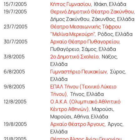
15/7/2005
Κήπος Γυμνασίου
,
Ιθάκη, Ελλάδα
19/7/2005
Θερινό Δημοτικό Θέατρο Ζακύνθου
,
Δήμος Ζακύνθου, Ζάκυνθος, Ελλάδα
23/7/2005
Θέατρο Μεσαιωνικής Τάφρου
"Μελίνα Μερκούρη"
,
Ρόδος, Ελλάδα
30/7/2005
Αρχαίο Θέατρο Πυθαγορείου
,
Πυθαγόρειο, Σάμος, Ελλάδα
3/8/2005
2ο Δημοτικό Σχολείο
,
Νάξος,
Ελλάδα
6/8/2005
Γυμναστήριο Πευκακίων
,
Σύρος,
Ελλάδα
9/8/2005
ΕΠΑΛ Τήνου (Τεχνικό Λύκειο
Τήνου)
,
Τήνος, Ελλάδα
12/8/2005
Ο.Α.Κ.Α. (Ολυμπιακό Αθλητικό
Κέντρο Αθηνών)
,
Μαρούσι,
Μαρούσι, Αθήνα, Ελλάδα
19/8/2005
Αρχαίο θέατρο Άργους
,
Άργος,
Ελλάδα
21/8/2005
Θέατρο Άλσος Αγίου Γεωργίου
,