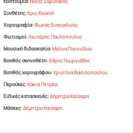
Κοστούμια:
Νίκος Σαριδάκης
Συνθέτης:
Κρις Κούκολ
Χορογραφία:
Φωκάς Ευαγγελινός
Φωτισμοί:
Λευτέρης Παυλόπουλος
Μουσική διδασκαλία:
Μελίνα Παιονίδου
Βοηθός σκηνοθέτη:
Χάρης Γεωργιάδης
Βοηθός χορογράφου:
Χριστίνα Βασιλοπούλου
Περούκες:
Κάκια Πετρέα
Ειδικές κατασκευές:
Δήμητρα Καίσαρη
Μάσκες:
Δήμητρα Καίσαρη