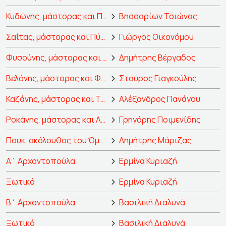
Κυδώνης, μάστορας και Πρόλογος
Βησσαρίων Τσιώνας
Σαΐτας, μάστορας και Πύραμος
Γιώργος Οικονόμου
Φυσούνης, μάστορας και Θίσβη
Δημήτρης Βέργαδος
Βελόνης, μάστορας και Φεγγάρι
Σταύρος Γιαγκούλης
Καζάνης, μάστορας και Τοίχος
Αλέξανδρος Πανάγου
Ροκάνης, μάστορας και Λιοντάρι
Γρηγόρης Ποιμενίδης
Πουκ, ακόλουθος του Όμπερον
Δημήτρης Μάριζας
Α΄ Αρχοντοπούλα
Ερμίνα Κυριαζή
Ξωτικό
Ερμίνα Κυριαζή
Β΄ Αρχοντοπούλα
Βασιλική Διαλυνά
Ξωτικό
Βασιλική Διαλυνά