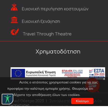
Εικονική περιήγηση κοστουμιών
Εικονική ξενάγηση
Travel Through Theatre
Χρηματοδότηση
x
Αυτός ο ιστότοπος χρησιμοποιεί cookies για να σας
προσφέρει την καλύτερη εμπειρία χρήσης. Θεωρούμε ότι
αποδέχεστε την αποθήκευση όλων των cookies.
© Εθνικό Θέατρο 2023
|
Συντελεστές
|
Επικοινωνία
Κλείσιμο
|
Όροι χρήσης
|
Πολιτική προστασίας