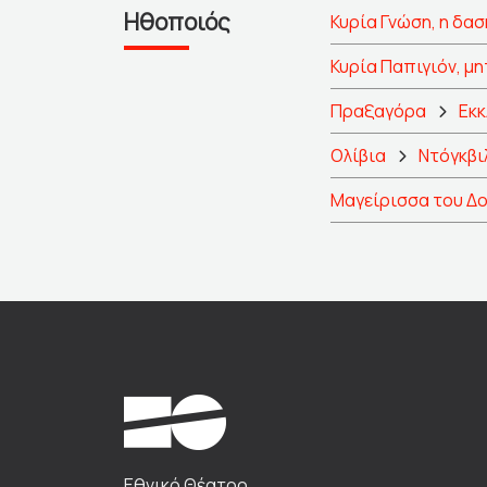
Ηθοποιός
Κυρία Γνώση, η δα
Κυρία Παπιγιόν, μ
Πραξαγόρα
Εκκ
Ολίβια
Ντόγκβι
Μαγείρισσα του Δο
Εθνικό Θέατρο