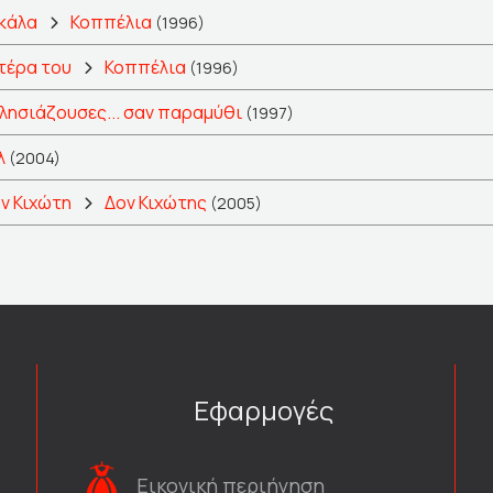
σκάλα
Κοππέλια
(1996)
ητέρα του
Κοππέλια
(1996)
λησιάζουσες... σαν παραμύθι
(1997)
λ
(2004)
ν Κιχώτη
Δον Κιχώτης
(2005)
Εφαρμογές
Εικονική περιήγηση