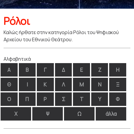
Ρόλοι
Καλώς ήρθατε στην κατηγορία Ρόλοι του Ψηφιακού
Αρχείου του Εθνικού Θεάτρου.
Αλφαβητικά
Α
Β
Γ
Δ
Ε
Ζ
Η
Θ
Ι
Κ
Λ
Μ
Ν
Ξ
Ο
Π
Ρ
Σ
Τ
Υ
Φ
Χ
Ψ
Ω
άλλα