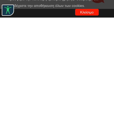
αποδέχεστε την αποθήκευση όλων των cookies.
Κλείσιμο
Εθνικό Θέατρο
Αγίου Κωνσταντίνου 22-24
10437, Αθήνα
Τηλ. κέντρο 210 5288100
archive@n-t.gr
Εφαρμογές