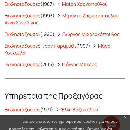
Εκκλησιάζουσες
(1987)
Μαίρη Χρονοπούλου
Εκκλησιάζουσες
(1993)
Μιράντα Ζαφειροπούλου
,
Άννα Συνοδινού
Εκκλησιάζουσαι
(1996)
Γιώργος Μιχαλακόπουλος
Εκκλησιάζουσες... σαν παραμύθι
(1997)
Μάρα
Κουκουλά
Εκκλησιάζουσες
(2015)
Γιάννης Μπέζος
Υπηρέτρια της Πραξαγόρας
Εκκλησιάζουσαι
(1971)
Έλλη Βοζικιάδου
x
Αυτός ο ιστότοπος χρησιμοποιεί cookies για να σας
προσφέρει την καλύτερη εμπειρία χρήσης. Θεωρούμε ότι