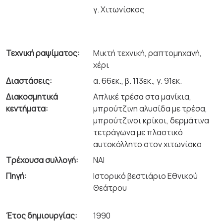
γ. Χιτωνίσκος
Τεχνική ραψίματος:
Μικτή τεχνική, ραπτομηχανή,
χέρι
Διαστάσεις:
α. 66εκ., β. 113εκ., γ. 91εκ.
Διακοσμητικά
Απλικέ τρέσα στα μανίκια,
κεντήματα:
μπρούτζινη αλυσίδα με τρέσα,
μπρούτζινοι κρίκοι, δερμάτινα
τετράγωνα με πλαστικό
αυτοκόλλητο στον χιτωνίσκο
Τρέχουσα συλλογή:
ΝΑΙ
Πηγή:
Ιστορικό βεστιάριο Εθνικού
Θεάτρου
Έτος δημιουργίας:
1990