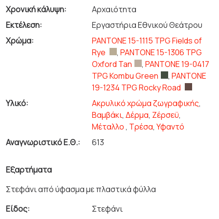
Χρονική κάλυψη:
Αρχαιότητα
Εκτέλεση:
Εργαστήρια Εθνικού Θεάτρου
Χρώμα:
PANTONE 15-1115 TPG Fields of
Rye
,
PANTONE 15-1306 TPG
Oxford Tan
,
PANTONE 19-0417
TPG Kombu Green
,
PANTONE
19-1234 TPG Rocky Road
Υλικό:
Ακρυλικό χρώμα ζωγραφικής
,
Βαμβάκι
,
Δέρμα
,
Ζέρσεϋ
,
Μέταλλο
,
Τρέσα
,
Υφαντό
Αναγνωριστικό Ε.Θ.:
613
Εξαρτήματα
Στεφάνι από ύφασμα με πλαστικά φύλλα
Είδος:
Στεφάνι