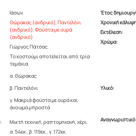
Ιάσων
Έτος δημιουργ
Θώρακας (ανδρικό)
,
Παντελόνι
Χρονική κάλυψη
(ανδρικό)
,
Φούστα με ουρά
Εκτέλεση:
(ανδρικό)
Χρώμα:
Γιώργος Πάτσας
Το κοστούμι αποτελείται από τρία
τεμάχια:
α. Θώρακας
β. Παντελόνι
Υλικό:
γ. Μακριά φούστα με ουρά και
άνοιγμα μπροστά
Αναγνωριστικό 
:
Μικτή τεχνική, ραπτομηχανή, χέρι
α. 54εκ., β. 119εκ., γ. 172εκ.