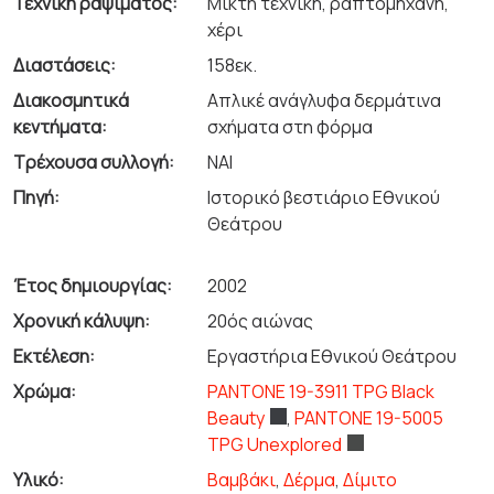
Τεχνική ραψίματος:
Μικτή τεχνική, ραπτομηχανή,
χέρι
Διαστάσεις:
158εκ.
Διακοσμητικά
Απλικέ ανάγλυφα δερμάτινα
κεντήματα:
σχήματα στη φόρμα
Τρέχουσα συλλογή:
ΝΑΙ
Πηγή:
Ιστορικό βεστιάριο Εθνικού
Θεάτρου
Έτος δημιουργίας:
2002
Χρονική κάλυψη:
20ός αιώνας
Εκτέλεση:
Εργαστήρια Εθνικού Θεάτρου
Χρώμα:
PANTONE 19-3911 TPG Black
Beauty
,
PANTONE 19-5005
TPG Unexplored
Υλικό:
Βαμβάκι
,
Δέρμα
,
Δίμιτο