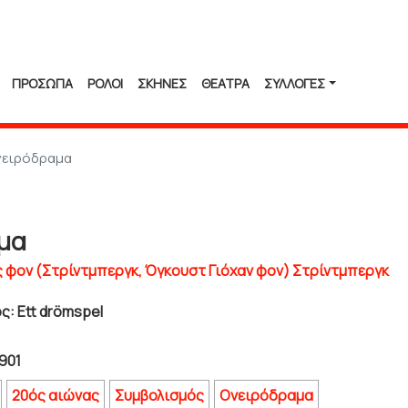
ΠΡΟΣΩΠΑ
ΡΟΛΟΙ
ΣΚΗΝΕΣ
ΘΕΑΤΡΑ
ΣΥΛΛΟΓΈΣ
νειρόδραμα
μα
 φον (Στρίντμπεργκ, Όγκουστ Γιόχαν φον) Στρίντμπεργκ
: Ett drömspel
901
20ός αιώνας
Συμβολισμός
Ονειρόδραμα