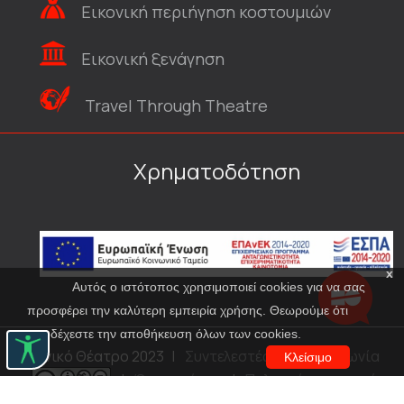
Εικονική περιήγηση κοστουμιών
Εικονική ξενάγηση
Travel Through Theatre
Χρηματοδότηση
x
Αυτός ο ιστότοπος χρησιμοποιεί cookies για να σας
προσφέρει την καλύτερη εμπειρία χρήσης. Θεωρούμε ότι
αποδέχεστε την αποθήκευση όλων των cookies.
© Εθνικό Θέατρο 2023
|
Συντελεστές
|
Επικοινωνία
Κλείσιμο
|
Όροι χρήσης
|
Πολιτική προστασίας