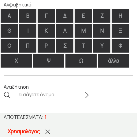
Αλφαβητικά
Α
Β
Γ
Δ
Ε
Ζ
Η
Θ
Ι
Κ
Λ
Μ
Ν
Ξ
Ο
Π
Ρ
Σ
Τ
Υ
Φ
Χ
Ψ
Ω
άλλα
Αναζήτηση
1
ΑΠΟΤΕΛΈΣΜΑΤΑ:
Χρησμολόγος