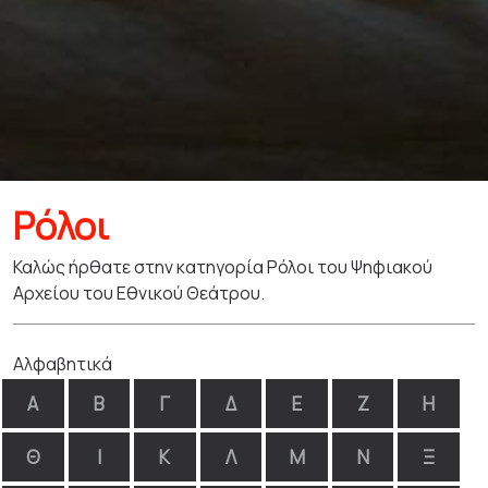
Ρόλοι
Καλώς ήρθατε στην κατηγορία Ρόλοι του Ψηφιακού
Αρχείου του Εθνικού Θεάτρου.
Αλφαβητικά
Α
Β
Γ
Δ
Ε
Ζ
Η
Θ
Ι
Κ
Λ
Μ
Ν
Ξ