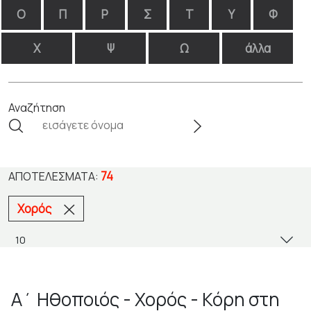
Ο
Π
Ρ
Σ
Τ
Υ
Φ
Χ
Ψ
Ω
άλλα
Αναζήτηση
74
ΑΠΟΤΕΛΈΣΜΑΤΑ:
Χορός
Α΄ Ηθοποιός - Χορός - Κόρη στη