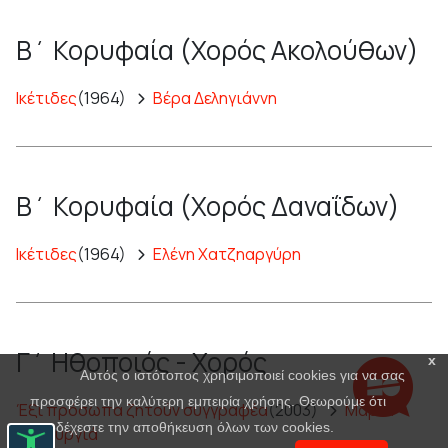
Β΄ Κορυφαία (Χορός Ακολούθων)
Ικέτιδες
(1964)
Βέρα Δεληγιάννη
Β΄ Κορυφαία (Χορός Δαναΐδων)
Ικέτιδες
(1964)
Ελένη Χατζηαργύρη
Γ΄ Ηθοποιός - Χορός
x
Αυτός ο ιστότοπος χρησιμοποιεί cookies για να σας
προσφέρει την καλύτερη εμπειρία χρήσης. Θεωρούμε ότι
Έξι πρόσωπα ζητούν συγγραφέα
(2003)
Μαρία
αποδέχεστε την αποθήκευση όλων των cookies.
Πανουργιά