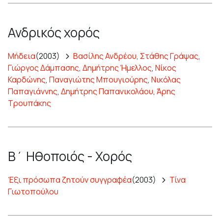
Ανδρικός χορός
Μήδεια
(2003)
Βασίλης Ανδρέου
,
Στάθης Γράψας
,
Γιώργος Δάμπασης
,
Δημήτρης Ήμελλος
,
Νίκος
Καρδώνης
,
Παναγιώτης Μπουγιούρης
,
Νικόλας
Παπαγιάννης
,
Δημήτρης Παπανικολάου
,
Άρης
Τρουπάκης
Β΄ Ηθοποιός - Χορός
Έξι πρόσωπα ζητούν συγγραφέα
(2003)
Τίνα
Γιωτοπούλου