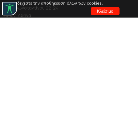
αποδέχεστε την αποθήκευση όλων των cookies.
Αγίου Κωνσταντίνου 22-24
Κλείσιμο
10437, Αθήνα
Τηλ. κέντρο 210 5288100
archive@n-t.gr
Εφαρμογές
Εικονική περιήγηση κοστουμιών
Εικονική ξενάγηση
Travel Through Theatre
Χρηματοδότηση