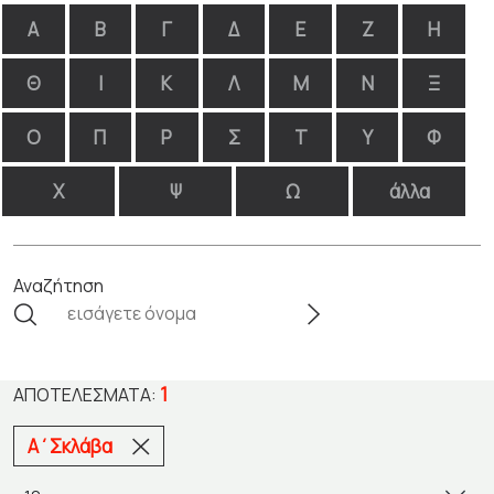
Α
Β
Γ
Δ
Ε
Ζ
Η
Θ
Ι
Κ
Λ
Μ
Ν
Ξ
Ο
Π
Ρ
Σ
Τ
Υ
Φ
Χ
Ψ
Ω
άλλα
Αναζήτηση
1
ΑΠΟΤΕΛΈΣΜΑΤΑ:
Α΄Σκλάβα