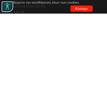
αποδέχεστε την αποθήκευση όλων των cookies.
Αγίου Κωνσταντίνου 22-24
Κλείσιμο
10437, Αθήνα
Τηλ. κέντρο 210 5288100
archive@n-t.gr
Εφαρμογές
Εικονική περιήγηση κοστουμιών
Εικονική ξενάγηση
Travel Through Theatre
Χρηματοδότηση