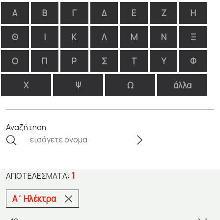
Α
Β
Γ
Δ
Ε
Ζ
Η
Θ
Ι
Κ
Λ
Μ
Ν
Ξ
Ο
Π
Ρ
Σ
Τ
Υ
Φ
Χ
Ψ
Ω
άλλα
Αναζήτηση
1
ΑΠΟΤΕΛΈΣΜΑΤΑ:
Α΄ Ηλέκτρα