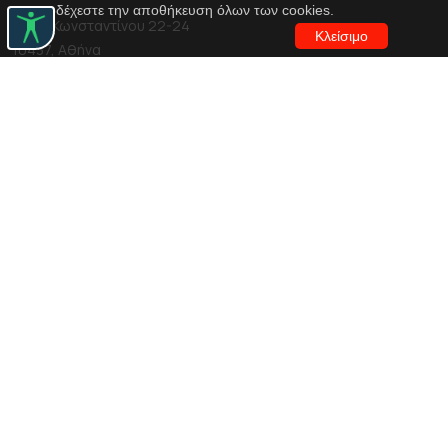
αποδέχεστε την αποθήκευση όλων των cookies.
Αγίου Κωνσταντίνου 22-24
Κλείσιμο
10437, Αθήνα
Τηλ. κέντρο 210 5288100
archive@n-t.gr
Εφαρμογές
Εικονική περιήγηση κοστουμιών
Εικονική ξενάγηση
Travel Through Theatre
Χρηματοδότηση