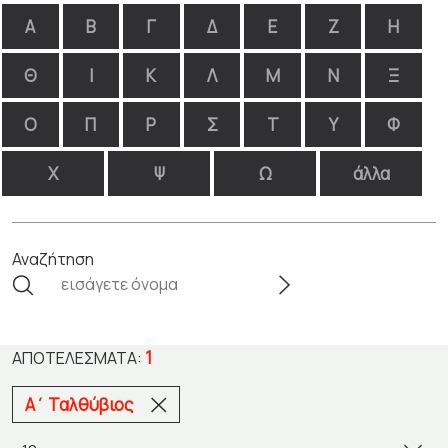
Α
Β
Γ
Δ
Ε
Ζ
Η
Θ
Ι
Κ
Λ
Μ
Ν
Ξ
Ο
Π
Ρ
Σ
Τ
Υ
Φ
Χ
Ψ
Ω
άλλα
Αναζήτηση
1
ΑΠΟΤΕΛΈΣΜΑΤΑ:
Α΄ Ταλθύβιος