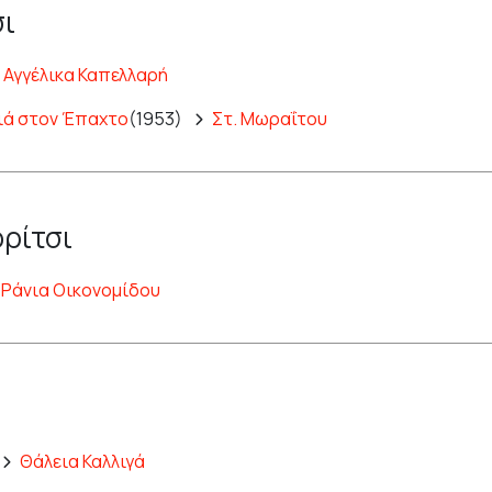
σι
Αγγέλικα Καπελλαρή
νιά στον Έπαχτο
(1953)
Στ. Μωραΐτου
ορίτσι
Ράνια Οικονομίδου
Θάλεια Καλλιγά