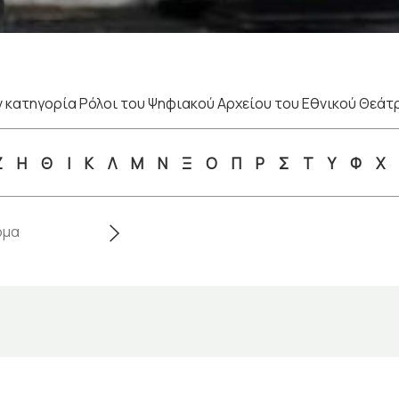
 κατηγορία Ρόλοι του Ψηφιακού Αρχείου του Εθνικού Θεάτ
Ζ
Η
Θ
Ι
Κ
Λ
Μ
Ν
Ξ
Ο
Π
Ρ
Σ
Τ
Υ
Φ
Χ