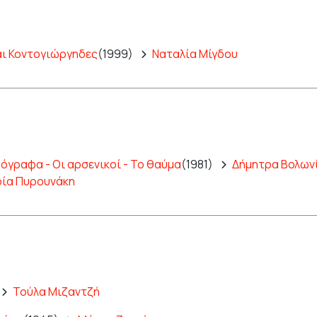
ι Κοντογιώργηδες
(1999)
Ναταλία Μίγδου
ρόγραφα - Οι αρσενικοί - Το θαύμα
(1981)
Δήμητρα Βολων
ία Πυρουνάκη
Τούλα Μιζαντζή