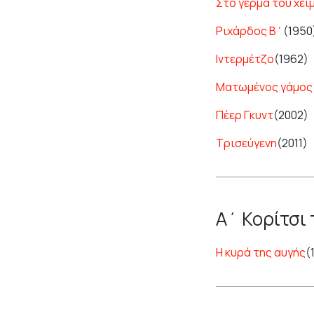
Στο γέρμα του χε
Ριχάρδος Β΄
(1950
Ιντερμέτζο
(1962)
Ματωμένος γάμος
Πέερ Γκυντ
(2002)
Τρισεύγενη
(2011)
Α΄ Κορίτσι 
Η κυρά της αυγής
(