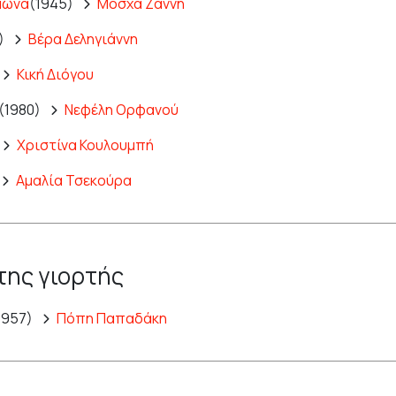
ιμώνα
(1945)
Μόσχα Ζαννή
)
Βέρα Δεληγιάννη
Κική Διόγου
(1980)
Νεφέλη Ορφανού
Χριστίνα Κουλουμπή
Αμαλία Τσεκούρα
της γιορτής
1957)
Πόπη Παπαδάκη