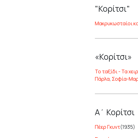
"Κορίτσι"
Μακρυκωσταίοι κα
«Κορίτσι»
Το ταξίδι - Τα χει
Πάρλα
,
Σοφία-Μαρ
Α΄ Κορίτσι
Πέερ Γκυντ
(1935)