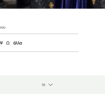
ρου.
Ψ
Ω
άλλα