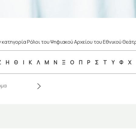
 κατηγορία Ρόλοι του Ψηφιακού Αρχείου του Εθνικού Θεάτ
Ζ
Η
Θ
Ι
Κ
Λ
Μ
Ν
Ξ
Ο
Π
Ρ
Σ
Τ
Υ
Φ
Χ