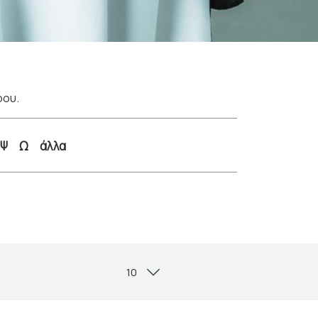
ρου.
Ψ
Ω
άλλα