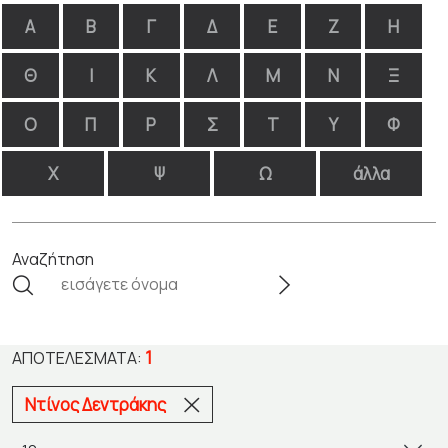
Α
Β
Γ
Δ
Ε
Ζ
Η
Θ
Ι
Κ
Λ
Μ
Ν
Ξ
Ο
Π
Ρ
Σ
Τ
Υ
Φ
Χ
Ψ
Ω
άλλα
Αναζήτηση
1
ΑΠΟΤΕΛΈΣΜΑΤΑ:
Ντίνος Δεντράκης