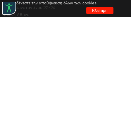
αποδέχεστε την αποθήκευση όλων των cookies.
Αγίου Κωνσταντίνου 22-24
Κλείσιμο
10437, Αθήνα
Τηλ. κέντρο 210 5288100
archive@n-t.gr
Εφαρμογές
Εικονική περιήγηση κοστουμιών
Εικονική ξενάγηση
Travel Through Theatre
Χρηματοδότηση