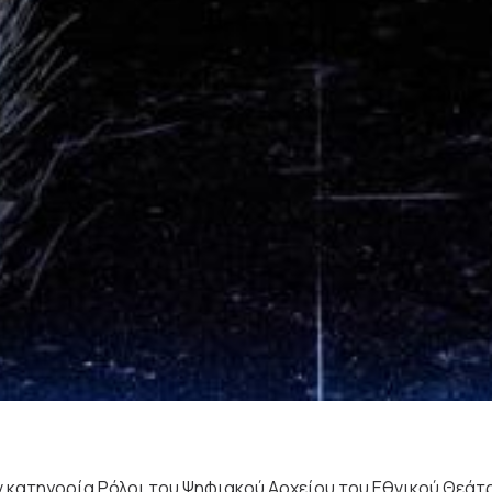
 κατηγορία Ρόλοι του Ψηφιακού Αρχείου του Εθνικού Θεάτ