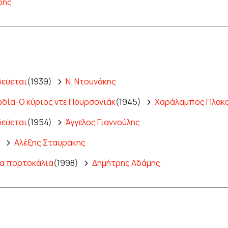
δης
δεύεται
(1939)
Ν. Ντουνάκης
δία-Ο κύριος ντε Πουρσονιάκ
(1945)
Χαράλαμπος Πλακ
δεύεται
(1954)
Άγγελος Γιαννούλης
)
Αλέξης Σταυράκης
ία πορτοκάλια
(1998)
Δημήτρης Αδάμης