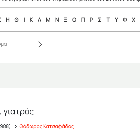
Ζ
Η
Θ
Ι
Κ
Λ
Μ
Ν
Ξ
Ο
Π
Ρ
Σ
Τ
Υ
Φ
Χ
, γιατρός
1988)
Θόδωρος Κατσαφάδος