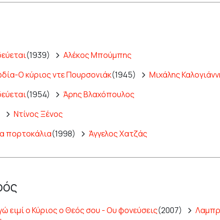
δεύεται
(1939)
Αλέκος Μπούμπης
δία-Ο κύριος ντε Πουρσονιάκ
(1945)
Μιχάλης Καλογιάνν
δεύεται
(1954)
Άρης Βλαχόπουλος
)
Ντίνος Ξένος
ία πορτοκάλια
(1998)
Άγγελος Χατζάς
ρός
γώ ειμί ο Κύριος ο Θεός σου - Ου φονεύσεις
(2007)
Λαμπρ