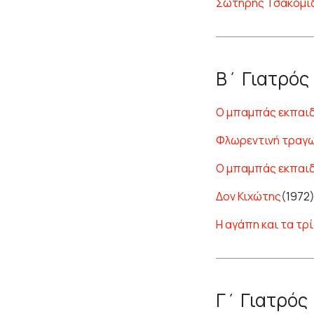
Σωτήρης Τσακομί
Β΄ Γιατρός
Ο μπαμπάς εκπαι
Φλωρεντινή τραγω
Ο μπαμπάς εκπαι
Δον Κιχώτης
(1972
Η αγάπη και τα τρ
Γ΄ Γιατρός