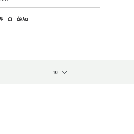
Ψ
Ω
άλλα