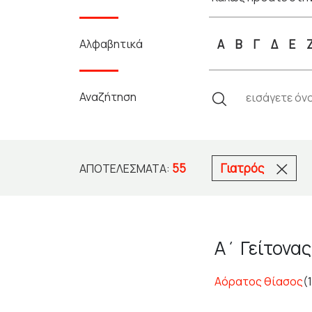
Αλφαβητικά
Α
Β
Γ
Δ
Ε
Αναζήτηση
55
Γιατρός
ΑΠΟΤΕΛΈΣΜΑΤΑ:
Α΄ Γείτονας
Αόρατος θίασος
(