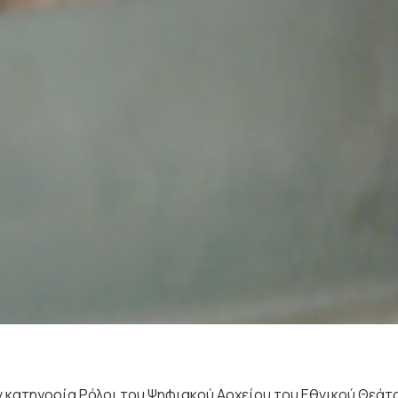
 κατηγορία Ρόλοι του Ψηφιακού Αρχείου του Εθνικού Θεάτ