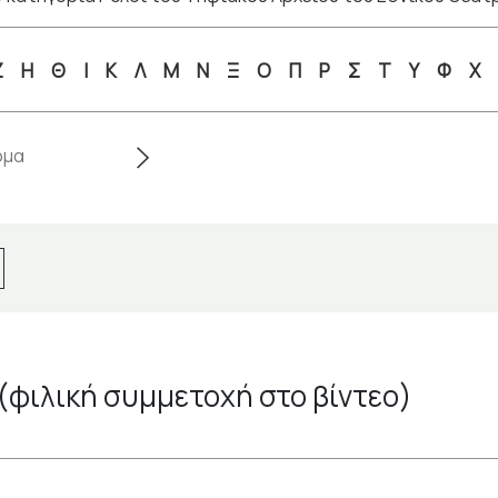
Ζ
Η
Θ
Ι
Κ
Λ
Μ
Ν
Ξ
Ο
Π
Ρ
Σ
Τ
Υ
Φ
Χ
(φιλική συμμετοχή στο βίντεο)