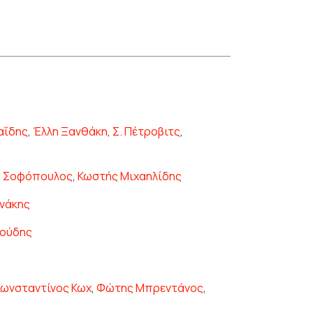
αΐδης
,
Έλλη Ξανθάκη
,
Σ. Πέτροβιτς
,
ς Σοφόπουλος
,
Κωστής Μιχαηλίδης
ανάκης
κούδης
Κωνσταντίνος Κωχ
,
Φώτης Μπρεντάνος
,