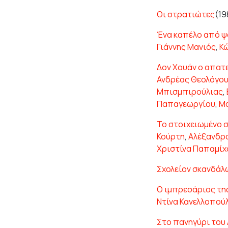
Οι στρατιώτες
(19
Ένα καπέλο από ψ
Γιάννης Μανιός
,
Κ
Δον Χουάν ο απατ
Ανδρέας Θεολόγο
Μπισμπιρούλιας
,
Παπαγεωργίου
,
Μ
Το στοιχειωμένο 
Κούρτη
,
Αλέξανδρ
Χριστίνα Παπαμίχ
Σχολείον σκανδάλ
Ο ιμπρεσάριος τη
Ντίνα Κανελλοπού
Στο πανηγύρι του 