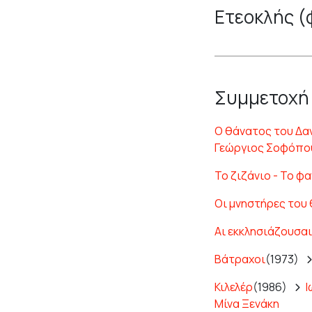
Ετεοκλής (
Συμμετοχή
Ο θάνατος του Δα
Γεώργιος Σοφόπο
Το ζιζάνιο - Το φ
Οι μνηστήρες του
Αι εκκλησιάζουσαι
Βάτραχοι
(1973)
Κιλελέρ
(1986)
Ι
Μίνα Ξενάκη