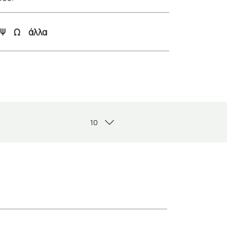
Ψ
Ω
άλλα