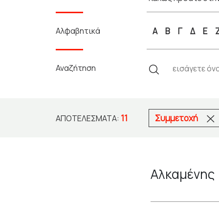
Αλφαβητικά
Α
Β
Γ
Δ
Ε
Αναζήτηση
11
Συμμετοχή
ΑΠΟΤΕΛΈΣΜΑΤΑ:
Αλκαμένης 