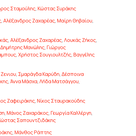
ωρος Σταμούλης
,
Κώστας Συράκης
ς
,
Αλέξανδρος Ζαχαρέας
,
Μαίρη Θηβαίου
,
ακάς
,
Αλέξανδρος Ζαχαρέας
,
Λουκάς Ζήκος
,
,
Δημήτρης Μανώλης
,
Γιώργος
άμπους
,
Χρήστος Σουγιουλτζής
,
Βαγγέλης
 Ζενιου
,
Σμαράγδα Καρύδη
,
Δέσποινα
άκης
,
Άννα Μάσχα
,
Λήδα Ματσάγγου
,
ος Ζαφειράκης
,
Νίκος Σταυρακούδης
ση
,
Μάνος Ζαχαράκος
,
Γεωργία Καλλέργη
,
Κώστας Σαπουντζιδάκης
ράκης
,
Μάνθος Ράπτης