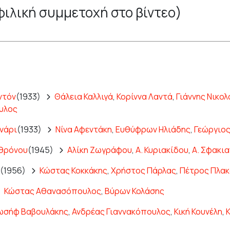
φιλική συμμετοχή στο βίντεο)
ντόν
(1933)
Θάλεια Καλλιγά
,
Κορίννα Λαντά
,
Γιάννης Νικολ
υλος
ανάρι
(1933)
Νίνα Αφεντάκη
,
Ευθύφρων Ηλιάδης
,
Γεώργιο
 θρόνου
(1945)
Αλίκη Ζωγράφου
,
Α. Κυριακίδου
,
Α. Σφακι
(1956)
Κώστας Κοκκάκης
,
Χρήστος Πάρλας
,
Πέτρος Πλα
Κώστας Αθανασόπουλος
,
Βύρων Κολάσης
ωσήφ Βαβουλάκης
,
Ανδρέας Γιαννακόπουλος
,
Κική Κουνέλη
,