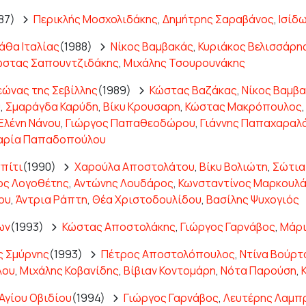
87)
Περικλής Μοσχολιδάκης
,
Δημήτρης Σαραβάνος
,
Ισίδ
άθα Ιταλίας
(1988)
Νίκος Βαμβακάς
,
Κυριάκος Βελισσάρη
ώστας Σαπουντζιδάκης
,
Μιχάλης Τσουρουνάκης
εώνας της Σεβίλλης
(1989)
Κώστας Βαζάκας
,
Νίκος Βαμβ
υ
,
Σμαράγδα Καρύδη
,
Βίκυ Κρουσαρη
,
Κώστας Μακρόπουλος
Ελένη Νάνου
,
Γιώργος Παπαθεοδώρου
,
Γιάννης Παπαχαραλ
αρία Παπαδοπούλου
σπίτι
(1990)
Χαρούλα Αποστολάτου
,
Βίκυ Βολιώτη
,
Σώτια
ος Λογοθέτης
,
Αντώνης Λουδάρος
,
Κωνσταντίνος Μαρκουλ
ου
,
Άντρια Ράπτη
,
Θέα Χριστοδουλίδου
,
Βασίλης Ψυχογιός
ων
(1993)
Κώστας Αποστολάκης
,
Γιώργος Γαρνάβος
,
Μάρι
ς Σμύρνης
(1993)
Πέτρος Αποστολόπουλος
,
Ντίνα Βούρτ
λου
,
Μιχάλης Κοβανίδης
,
Βίβιαν Κοντομάρη
,
Νότα Παρούση
,
Αγίου Οβιδίου
(1994)
Γιώργος Γαρνάβος
,
Λευτέρης Λαμπ