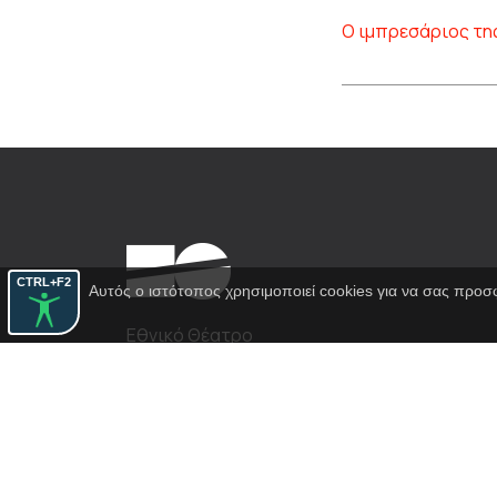
Ο ιμπρεσάριος τη
CTRL+F2
Αυτός ο ιστότοπος χρησιμοποιεί cookies για να σας προσ
Εθνικό Θέατρο
Αγίου Κωνσταντίνου 22-24
10437, Αθήνα
Τηλ. κέντρο 210 5288100
archive@n-t.gr