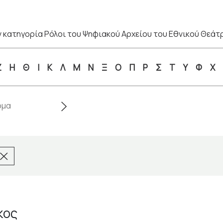
 κατηγορία Ρόλοι του Ψηφιακού Αρχείου του Εθνικού Θεάτ
Ζ
Η
Θ
Ι
Κ
Λ
Μ
Ν
Ξ
Ο
Π
Ρ
Σ
Τ
Υ
Φ
Χ
κος