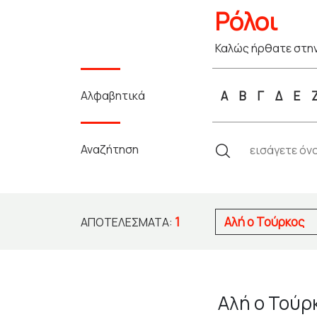
Ρόλοι
Καλώς ήρθατε στην
Αλφαβητικά
Α
Β
Γ
Δ
Ε
Αναζήτηση
1
Αλή ο Τούρκος
ΑΠΟΤΕΛΈΣΜΑΤΑ:
Αλή ο Τούρ