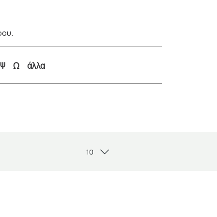
ρου.
Ψ
Ω
άλλα