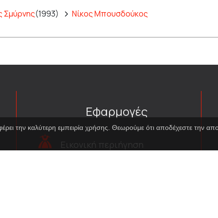
ς Σμύρνης
(1993)
Νίκος Μπουσδούκος
Εφαρμογές
φέρει την καλύτερη εμπειρία χρήσης. Θεωρούμε ότι αποδέχεστε την α
Εικονική περιήγηση
κοστουμιών
Εικονική ξενάγηση
Travel Through Theatre