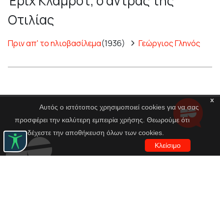
Έριχ Κλάμροτ, ο άντρας της
Οτιλίας
Πριν απ' το ηλιοβασίλεμα
(1936)
Γεώργιος Γληνός
x
Αυτός ο ιστότοπος χρησιμοποιεί cookies για να σας
προσφέρει την καλύτερη εμπειρία χρήσης. Θεωρούμε ότι
αποδέχεστε την αποθήκευση όλων των cookies.
Κλείσιμο
Εθνικό Θέατρο
Αγίου Κωνσταντίνου 22-24
10437, Αθήνα