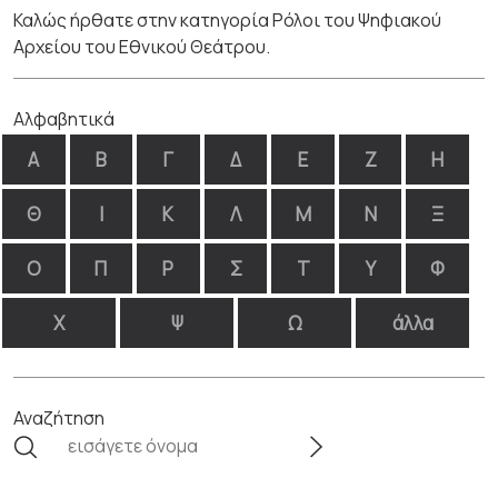
Καλώς ήρθατε στην κατηγορία Ρόλοι του Ψηφιακού
Αρχείου του Εθνικού Θεάτρου.
Αλφαβητικά
Α
Β
Γ
Δ
Ε
Ζ
Η
Θ
Ι
Κ
Λ
Μ
Ν
Ξ
Ο
Π
Ρ
Σ
Τ
Υ
Φ
Χ
Ψ
Ω
άλλα
Αναζήτηση