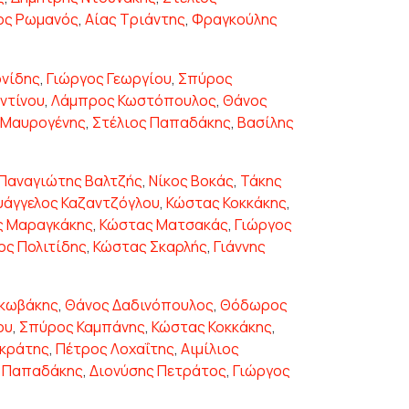
ος Ρωμανός
,
Αίας Τριάντης
,
Φραγκούλης
ονίδης
,
Γιώργος Γεωργίου
,
Σπύρος
ντίνου
,
Λάμπρος Κωστόπουλος
,
Θάνος
 Μαυρογένης
,
Στέλιος Παπαδάκης
,
Βασίλης
Παναγιώτης Βαλτζής
,
Νίκος Βοκάς
,
Τάκης
υάγγελος Καζαντζόγλου
,
Κώστας Κοκκάκης
,
ς Μαραγκάκης
,
Κώστας Ματσακάς
,
Γιώργος
ος Πολιτίδης
,
Κώστας Σκαρλής
,
Γιάννης
ακωβάκης
,
Θάνος Δαδινόπουλος
,
Θόδωρος
ου
,
Σπύρος Καμπάνης
,
Κώστας Κοκκάκης
,
κράτης
,
Πέτρος Λοχαΐτης
,
Αιμίλιος
ς Παπαδάκης
,
Διονύσης Πετράτος
,
Γιώργος