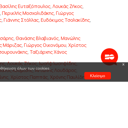
Βασίλης Ευταξόπουλος
,
Λουκάς Ζήκος
,
,
Περικλής Μοσχολιδάκης
,
Γιώργος
ς
,
Γιάννης Στόλλας
,
Ευδόκιμος Τσολακίδης
,
σσάρης
,
Θανάσης Βλαβιανός
,
Μανώλης
ς Μάριζας
,
Γιώργος Οικονόμου
,
Χρίστος
σουρουνάκης
,
Ταξιάρχης Χάνος
της
,
Λουκάς Ζήκος
,
Ιωσήφ Ιωσηφίδης
,
x
ποθήκευση όλων των cookies.
φανος Κοσμίδης
,
Αντώνης Λουδάρος
,
Κλείσιμο
ίνης
,
Χρίστος Παππάς
,
Χρόνης Παυλίδης
,
ς
,
Δημήτρης Γκοτσόπουλος
,
Κωνσταντίνος
ης Δαούσης