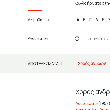
Καλώς ήρθατε στην
Αλφαβητικά
Α
Β
Γ
Δ
Ε
Αναζήτηση
1
Χορός ανδρών
ΑΠΟΤΕΛΈΣΜΑΤΑ:
Χορός ανδ
Λυσιστράτη
(1957
Κούρκουλος
,
Λάμπ