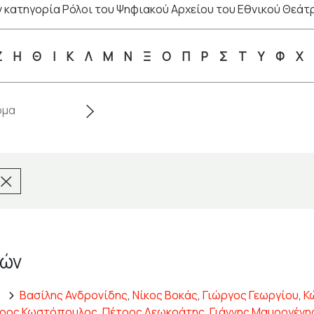
 κατηγορία Ρόλοι του Ψηφιακού Αρχείου του Εθνικού Θεάτ
Ζ
Η
Θ
Ι
Κ
Λ
Μ
Ν
Ξ
Ο
Π
Ρ
Σ
Τ
Υ
Φ
Χ
ρών
)
Βασίλης Ανδρονίδης
,
Νίκος Βοκάς
,
Γιώργος Γεωργίου
,
Κ
ρος Κωστόπουλος
,
Πέτρος Λεωκράτης
,
Γιάννης Μαυρογένη