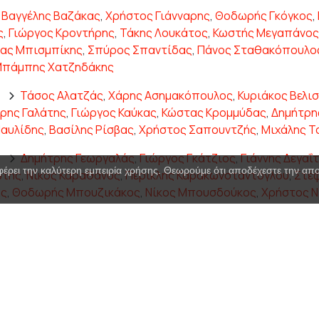
Βαγγέλης Βαζάκας
,
Χρήστος Γιάνναρης
,
Θοδωρής Γκόγκος
,
ς
,
Γιώργος Κροντήρης
,
Τάκης Λουκάτος
,
Κωστής Μεγαπάνος
ας Μπισμπίκης
,
Σπύρος Σπαντίδας
,
Πάνος Σταθακόπουλο
πάμπης Χατζηδάκης
)
Τάσος Αλατζάς
,
Χάρης Ασημακόπουλος
,
Κυριάκος Βελι
ρης Γαλάτης
,
Γιώργος Καύκας
,
Κώστας Κρομμύδας
,
Δημήτρη
Παυλίδης
,
Βασίλης Ρίσβας
,
Χρήστος Σαπουντζής
,
Μιχάλης Τ
)
Δημήτρης Γεωργαλάς
,
Γιώργος Γκάτζιος
,
Γιάννης Δεγαΐ
φέρει την καλύτερη εμπειρία χρήσης. Θεωρούμε ότι αποδέχεστε την α
ώτης
,
Νίκος Καραθάνος
,
Περικλής Καρακωνσταντόγλου
,
Στέ
ής
,
Θοδωρής Μπουζικάκος
,
Νίκος Μπουσδούκος
,
Χρήστος Ν
έμης Πάνου
Μιχάλης Σαράντης
,
Βασίλης Παπαγεωργίου
,
Θάνος Λέκκα
 Λιάτσος
,
Βαγγέλης Πιτσιλός
,
Κωνσταντίνος Μαγκλάρας
)
Γιώργος Ματζιάρης
,
Πάρης Αλεξανδρόπουλος
,
Βαγγέλ