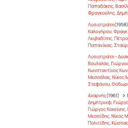
Παπαδάκης
,
Βασίλ
Φραγκούλης
,
Δημή
Λυσιστράτη
(1958)
Καλογήρου
,
Φραγκ
Λειβαδίτης
,
Πέτρο
Παπανίκας
,
Σταύρ
Λυσιστράτη - Δύσ
Βουλαλάς
,
Γιώργο
Κωνσταντίνος Κων
Μεσσάλας
,
Νίκος 
Στεφάνου
,
Θόδωρο
Αχαρνής
(1961)
Δημήτριεφ
,
Γιώργ
Γιώργος Κοκκίνης
,
Μεσσίδης
,
Νίκος 
Πολιτίδης
,
Κώστας