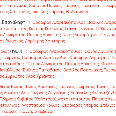
ης Παπανίκας
,
Χρήστος Πάρλας
,
Γιώργος Πολιτίδης
,
Σταύρ
τρης Χόπτηρης
,
Ιάκωβος Ψαρράς
,
Θ. Αντωνίου
Επανάληψη
,
Θόδωρος Ανδριακόπουλος
,
Βασίλης Ανδρ
ίσκος Κάππος
,
Κώστας Κοκκάκης
,
Γιάννης Κόντος
,
Π. Κωνστα
ς Λεωκράτης
,
Πέτρος Λοχαΐτης
,
Νίκος Λυκομήτρος
,
Γιάννης
ος Ρωμανός
,
Δημήτρης Χόπτηρης
κολος
(1960)
Θόδωρος Ανδριακόπουλος
,
Θάνος Αρώνης
,
ς Γεωργίου
,
Γεράσιμος Δαπέργολας
,
Θόδωρος Δημήτριεφ
,
Ε
σταντινίδης
,
Πέτρος Λεωκράτης
,
Πέτρος Λοχαΐτης
,
Μιχάλη
Μεταλλινός
,
Στέλιος Παπαδάκης
,
Βασίλης Παπανίκας
,
Γιώργ
ς Συριώτης
,
Αίας Τριάντης
Νίκος Βοκάς
,
Τάκης Βουλαλάς
,
Γιώργος Γεωργίου
,
Τώνης Γι
ος Δημόπουλος
,
Γιώργος Ζωγράφος
,
Ευάγγελος Καζαντζόγλ
Γιώργος Κωβαίος
,
Χρήστος Κωνσταντόπουλος
,
Πέτρος Λεω
Μεταλλινός
,
Αναστάσιος Νόλλας
,
Θεόδωρος Ντόβας
,
Στέλιο
 Σκαρλής
,
Γιάννης Στεφάνου