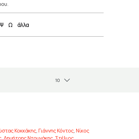
ρου.
Ψ
Ω
άλλα
ώστας Κοκκάκης
,
Γιάννης Κόντος
,
Νίκος
ς
,
Δημήτρης Ντουνάκης
,
Στέλιος