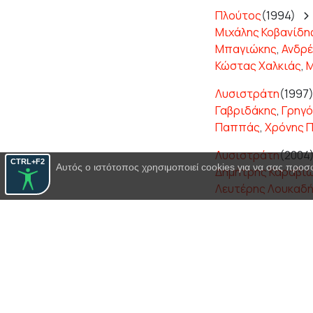
Πλούτος
(1994)
Μιχάλης Κοβανίδη
Μπαγιώκης
,
Ανδρέ
Κώστας Χαλκιάς
,
Μ
Λυσιστράτη
(1997
Γαβριδάκης
,
Γρηγό
Παππάς
,
Χρόνης 
Λυσιστράτη
(2004
CTRL+F2
Αυτός ο ιστότοπος χρησιμοποιεί cookies για να σας προσ
Δημήτρης Καραβι
Λευτέρης Λουκαδ
Γιάννης Στόλλας
,
Θ
Ιππόλυτος
(2014)
Μπιμπής
,
Έκτορας
Λυσιστράτη
(2020