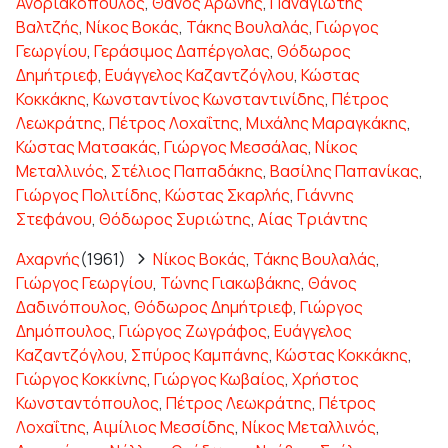
Ανδριακόπουλος
,
Θάνος Αρώνης
,
Παναγιώτης
Βαλτζής
,
Νίκος Βοκάς
,
Τάκης Βουλαλάς
,
Γιώργος
Γεωργίου
,
Γεράσιμος Δαπέργολας
,
Θόδωρος
Δημήτριεφ
,
Ευάγγελος Καζαντζόγλου
,
Κώστας
Κοκκάκης
,
Κωνσταντίνος Κωνσταντινίδης
,
Πέτρος
Λεωκράτης
,
Πέτρος Λοχαΐτης
,
Μιχάλης Μαραγκάκης
,
Κώστας Ματσακάς
,
Γιώργος Μεσσάλας
,
Νίκος
Μεταλλινός
,
Στέλιος Παπαδάκης
,
Βασίλης Παπανίκας
,
Γιώργος Πολιτίδης
,
Κώστας Σκαρλής
,
Γιάννης
Στεφάνου
,
Θόδωρος Συριώτης
,
Αίας Τριάντης
Αχαρνής
(1961)
Νίκος Βοκάς
,
Τάκης Βουλαλάς
,
Γιώργος Γεωργίου
,
Τώνης Γιακωβάκης
,
Θάνος
Δαδινόπουλος
,
Θόδωρος Δημήτριεφ
,
Γιώργος
Δημόπουλος
,
Γιώργος Ζωγράφος
,
Ευάγγελος
Καζαντζόγλου
,
Σπύρος Καμπάνης
,
Κώστας Κοκκάκης
,
Γιώργος Κοκκίνης
,
Γιώργος Κωβαίος
,
Χρήστος
Κωνσταντόπουλος
,
Πέτρος Λεωκράτης
,
Πέτρος
Λοχαΐτης
,
Αιμίλιος Μεσσίδης
,
Νίκος Μεταλλινός
,