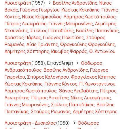
Λυσιστράτη
(1957)
Βασίλης Ανδρονίδης
,
Νίκος
Βοκάς
,
Γιώργος Γεωργίου
,
Κώστας Κοκκάκης
,
Γιάννης
Κόντος
,
Νίκος Κούρκουλος
,
Λάμπρος Κωστόπουλος
,
Πέτρος Λεωκράτης
,
Γιάννης Μαυρογένης
,
Δημήτρης
Ντουνάκης
,
Στέλιος Παπαδάκης
,
Βασίλης Παπανίκας
,
Χρήστος Πάρλας
,
Γιώργος Πολιτίδης
,
Σταύρος
Ρωμανός
,
Αίας Τριάντης
,
Φραγκούλης Φραγκούλης
,
Δημήτρης Χόπτηρης
,
Ιάκωβος Ψαρράς
,
Θ. Αντωνίου
Επανάληψη
Λυσιστράτη
(1958),
Θόδωρος
Ανδριακόπουλος
,
Βασίλης Ανδρονίδης
,
Γιώργος
Γεωργίου
,
Σπύρος Καλογήρου
,
Φραγκίσκος Κάππος
,
Κώστας Κοκκάκης
,
Γιάννης Κόντος
,
Π. Κωνσταντίνου
,
Λάμπρος Κωστόπουλος
,
Θάνος Λειβαδίτης
,
Πέτρος
Λεωκράτης
,
Πέτρος Λοχαΐτης
,
Νίκος Λυκομήτρος
,
Γιάννης Μαυρογένης
,
Στέλιος Παπαδάκης
,
Βασίλης
Παπανίκας
,
Σταύρος Ρωμανός
,
Δημήτρης Χόπτηρης
Λυσιστράτη - Δύσκολος
(1960)
Θόδωρος