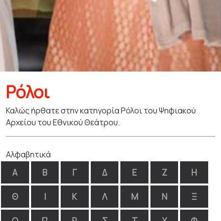
Ρόλοι
Καλώς ήρθατε στην κατηγορία Ρόλοι του Ψηφιακού
Αρχείου του Εθνικού Θεάτρου.
Αλφαβητικά
Α
Β
Γ
Δ
Ε
Ζ
Η
Θ
Ι
Κ
Λ
Μ
Ν
Ξ
Ο
Π
Ρ
Σ
Τ
Υ
Φ