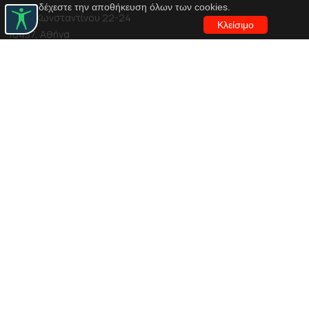
αποδέχεστε την αποθήκευση όλων των cookies.
Αγίου Κωνσταντίνου 22-24
Κλείσιμο
10437, Αθήνα
Τηλ. κέντρο 210 5288100
archive@n-t.gr
Εφαρμογές
Εικονική περιήγηση κοστουμιών
Εικονική ξενάγηση
Travel Through Theatre
Χρηματοδότηση