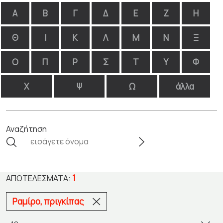
Α
Β
Γ
Δ
Ε
Ζ
Η
Θ
Ι
Κ
Λ
Μ
Ν
Ξ
Ο
Π
Ρ
Σ
Τ
Υ
Φ
Χ
Ψ
Ω
άλλα
Αναζήτηση
1
ΑΠΟΤΕΛΈΣΜΑΤΑ:
Ραμίρο, πριγκίπας