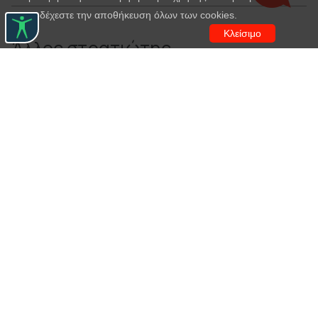
αποδέχεστε την αποθήκευση όλων των cookies.
Κλείσιμο
Άλλος στρατιώτης
Το ατλαζένιο γοβάκι
(1964)
Χριστόφορος
Καζαντζίδης
,
Ευάγγελος Πρωτοπαππάς
Αξιωματικός - στρατιώτης
Επανάληψη
Η νεκρή βασίλισσα
(1969),
Νίκος
Διονυσόπουλος
,
Σπύρος Λουκάς
,
Δημήτρης
Μιχαηλίδης
,
Κώστας Ρήγας
,
Φραγκούλης Φραγκούλης
,
Ανδρέας Φρόνιμος
,
Π. Παναγιωτόπουλος