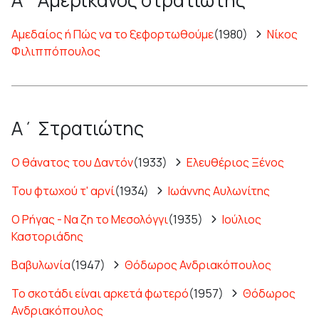
Αμεδαίος ή Πώς να το ξεφορτωθούμε
(1980)
Νίκος
Φιλιππόπουλος
Α΄ Στρατιώτης
Ο θάνατος του Δαντόν
(1933)
Ελευθέριος Ξένος
Του φτωχού τ' αρνί
(1934)
Ιωάννης Αυλωνίτης
Ο Ρήγας - Να ζη το Μεσολόγγι
(1935)
Ιούλιος
Καστοριάδης
Βαβυλωνία
(1947)
Θόδωρος Ανδριακόπουλος
Το σκοτάδι είναι αρκετά φωτερό
(1957)
Θόδωρος
Ανδριακόπουλος