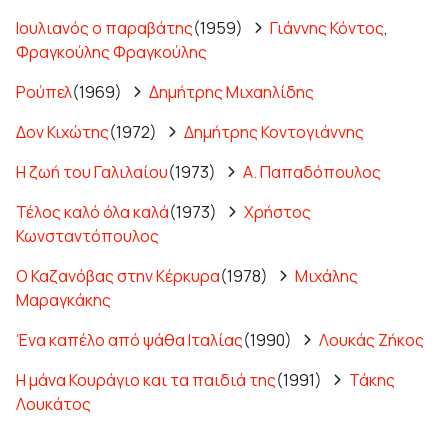
Ιουλιανός ο παραβάτης
(1959)
Γιάννης Κόντος
,
Φραγκούλης Φραγκούλης
Ρούπελ
(1969)
Δημήτρης Μιχαηλίδης
Δον Κιχώτης
(1972)
Δημήτρης Κοντογιάννης
Η ζωή του Γαλιλαίου
(1973)
Α. Παπαδόπουλος
Τέλος καλό όλα καλά
(1973)
Χρήστος
Κωνσταντόπουλος
Ο Καζανόβας στην Κέρκυρα
(1978)
Μιχάλης
Μαραγκάκης
Ένα καπέλο από ψάθα Ιταλίας
(1990)
Λουκάς Ζήκος
Η μάνα Κουράγιο και τα παιδιά της
(1991)
Τάκης
Λουκάτος