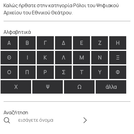
Καλώς ήρθατε στην κατηγορία Ρόλοι του Ψηφιακού
Αρχείου του Εθνικού Θεάτρου.
Αλφαβητικά
Α
Β
Γ
Δ
Ε
Ζ
Η
Θ
Ι
Κ
Λ
Μ
Ν
Ξ
Ο
Π
Ρ
Σ
Τ
Υ
Φ
Χ
Ψ
Ω
άλλα
Αναζήτηση