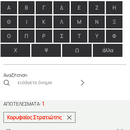
Α
Β
Γ
Δ
Ε
Ζ
Η
Θ
Ι
Κ
Λ
Μ
Ν
Ξ
Ο
Π
Ρ
Σ
Τ
Υ
Φ
Χ
Ψ
Ω
άλλα
Αναζήτηση
1
ΑΠΟΤΕΛΈΣΜΑΤΑ:
Κορυφαίος Στρατιώτης