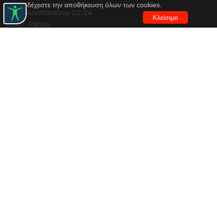
αποδέχεστε την αποθήκευση όλων των cookies.
Αγίου Κωνσταντίνου 22-24
Κλείσιμο
10437, Αθήνα
Τηλ. κέντρο 210 5288100
archive@n-t.gr
Εφαρμογές
Εικονική περιήγηση κοστουμιών
Εικονική ξενάγηση
Travel Through Theatre
Χρηματοδότηση