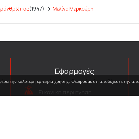
περάνθρωπος
(1947)
Μελίνα Μερκούρη
Εφαρμογές
φέρει την καλύτερη εμπειρία χρήσης. Θεωρούμε ότι αποδέχεστε την α
Εικονική περιήγηση
κοστουμιών
Εικονική ξενάγηση
Travel Through Theatre