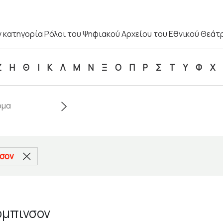
 κατηγορία Ρόλοι του Ψηφιακού Αρχείου του Εθνικού Θεάτ
Ζ
Η
Θ
Ι
Κ
Λ
Μ
Ν
Ξ
Ο
Π
Ρ
Σ
Τ
Υ
Φ
Χ
νσον
όμπινσον