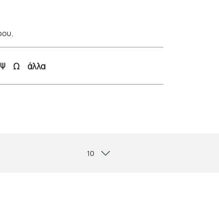
ρου.
Ψ
Ω
άλλα