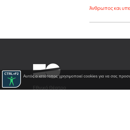
Άνθρωπος και υ
CTRL+F2
Αυτός ο ιστότοπος χρησιμοποιεί cookies για να σας προσ
Εθνικό Θέατρο
Αγίου Κωνσταντίνου 22-24
10437, Αθήνα
Τηλ. κέντρο 210 5288100
archive@n-t.gr