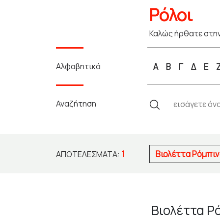
Ρόλοι
Καλώς ήρθατε στην
Αλφαβητικά
Α
Β
Γ
Δ
Ε
Αναζήτηση
1
Βιολέττα Ρόμπι
ΑΠΟΤΕΛΈΣΜΑΤΑ:
Βιολέττα Ρ