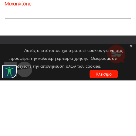
Μιχαηλίδης
x
Αυτός ο ιστότοπος χρησιμοποιεί cookies για να σας
προσφέρει την καλύτερη εμπειρία χρήσης. Θεωρούμε ότι
αποδέχεστε την αποθήκευση όλων των cookies.
Κλείσιμο
Εθνικό Θέατρο
Αγίου Κωνσταντίνου 22-24
10437, Αθήνα
Τηλ. κέντρο 210 5288100
archive@n-t.gr