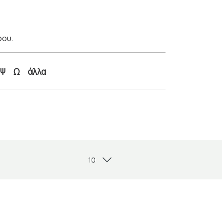
ρου.
Ψ
Ω
άλλα