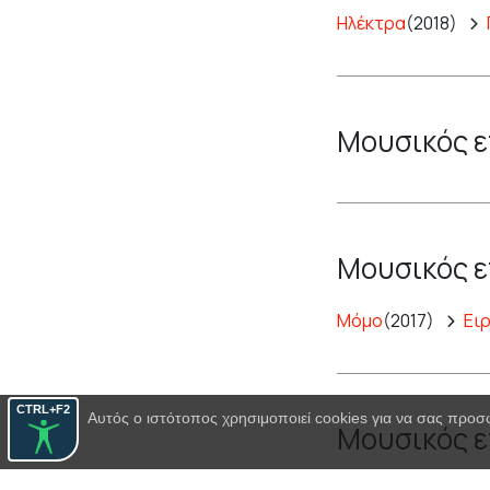
Ηλέκτρα
(2018)
Μουσικός ε
Μουσικός ε
Μόμο
(2017)
Ει
CTRL+F2
Αυτός ο ιστότοπος χρησιμοποιεί cookies για να σας προσ
Μουσικός ε