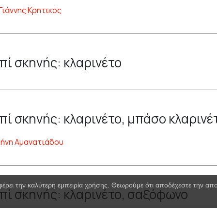
Γιάννης Κρητικός
πί σκηνής: κλαρινέτο
πί σκηνής: κλαρινέτο, μπάσο κλαρινέ
ρήνη Αμανατιάδου
φέρει την καλύτερη εμπειρία χρήσης. Θεωρούμε ότι αποδέχεστε την α
πί σκηνής: κλαρινέτο, σαξόφωνο