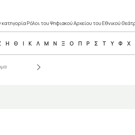
 κατηγορία Ρόλοι του Ψηφιακού Αρχείου του Εθνικού Θεάτ
Ζ
Η
Θ
Ι
Κ
Λ
Μ
Ν
Ξ
Ο
Π
Ρ
Σ
Τ
Υ
Φ
Χ
)