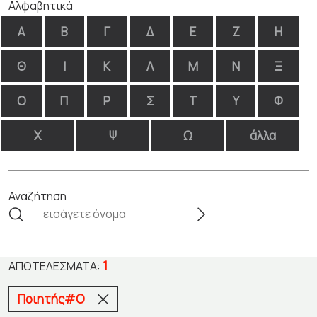
Αλφαβητικά
Α
Β
Γ
Δ
Ε
Ζ
Η
Θ
Ι
Κ
Λ
Μ
Ν
Ξ
Ο
Π
Ρ
Σ
Τ
Υ
Φ
Χ
Ψ
Ω
άλλα
Αναζήτηση
1
ΑΠΟΤΕΛΈΣΜΑΤΑ:
Ποιητής#Ο