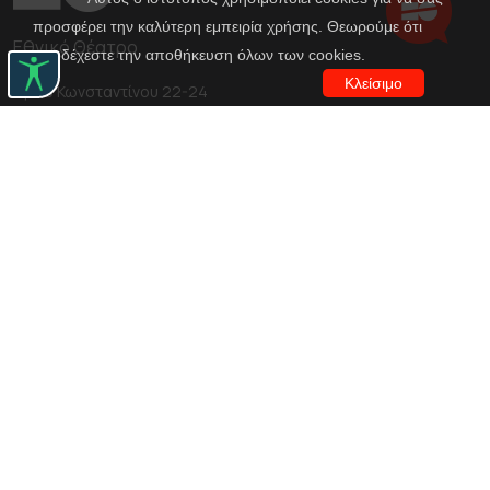
προσφέρει την καλύτερη εμπειρία χρήσης. Θεωρούμε ότι
Εθνικό Θέατρο
αποδέχεστε την αποθήκευση όλων των cookies.
Κλείσιμο
Αγίου Κωνσταντίνου 22-24
10437, Αθήνα
Τηλ. κέντρο 210 5288100
archive@n-t.gr
Εφαρμογές
Εικονική περιήγηση κοστουμιών
Εικονική ξενάγηση
Travel Through Theatre