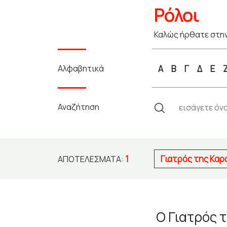
Ρόλοι
Καλώς ήρθατε στην
Αλφαβητικά
Α
Β
Γ
Δ
Ε
Αναζήτηση
1
Γιατρός της Κα
ΑΠΟΤΕΛΈΣΜΑΤΑ:
Ο Γιατρός 