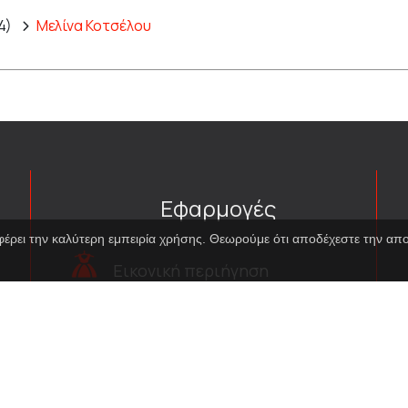
4)
Μελίνα Κοτσέλου
Εφαρμογές
φέρει την καλύτερη εμπειρία χρήσης. Θεωρούμε ότι αποδέχεστε την α
Εικονική περιήγηση
κοστουμιών
Εικονική ξενάγηση
Travel Through Theatre