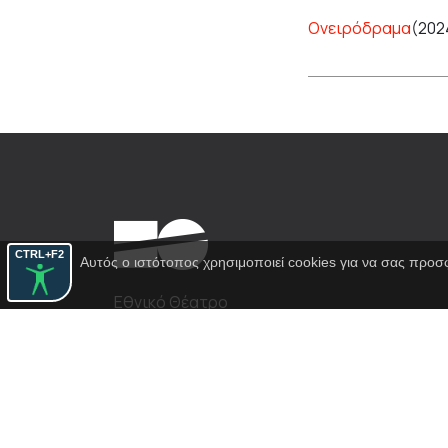
Ονειρόδραμα
(202
CTRL+F2
Αυτός ο ιστότοπος χρησιμοποιεί cookies για να σας προσ
Εθνικό Θέατρο
Αγίου Κωνσταντίνου 22-24
10437, Αθήνα
Τηλ. κέντρο 210 5288100
archive@n-t.gr