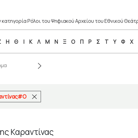
 κατηγορία Ρόλοι του Ψηφιακού Αρχείου του Εθνικού Θεάτ
Ζ
Η
Θ
Ι
Κ
Λ
Μ
Ν
Ξ
Ο
Π
Ρ
Σ
Τ
Υ
Φ
Χ
ραντίνας#Ο
της Καραντίνας