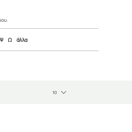
ρου.
Ψ
Ω
άλλα