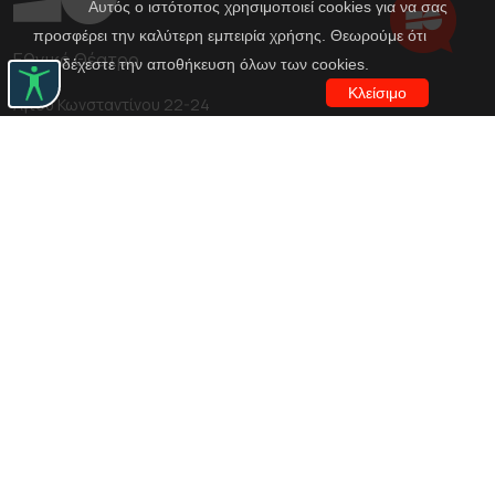
Αυτός ο ιστότοπος χρησιμοποιεί cookies για να σας
προσφέρει την καλύτερη εμπειρία χρήσης. Θεωρούμε ότι
Εθνικό Θέατρο
αποδέχεστε την αποθήκευση όλων των cookies.
Κλείσιμο
Αγίου Κωνσταντίνου 22-24
10437, Αθήνα
Τηλ. κέντρο 210 5288100
archive@n-t.gr
Εφαρμογές
Εικονική περιήγηση κοστουμιών
Εικονική ξενάγηση
Travel Through Theatre