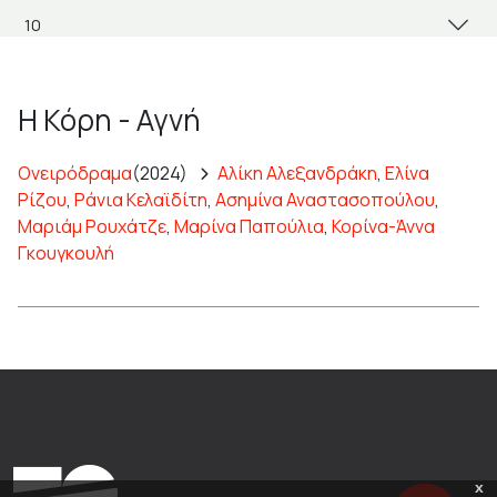
Η Κόρη - Αγνή
Ονειρόδραμα
(2024)
Αλίκη Αλεξανδράκη
,
Ελίνα
Ρίζου
,
Ράνια Κελαϊδίτη
,
Ασημίνα Αναστασοπούλου
,
Μαριάμ Ρουχάτζε
,
Μαρίνα Παπούλια
,
Κορίνα-Άννα
Γκουγκουλή
x