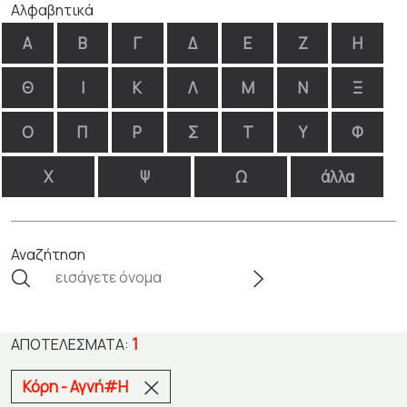
Αλφαβητικά
Α
Β
Γ
Δ
Ε
Ζ
Η
Θ
Ι
Κ
Λ
Μ
Ν
Ξ
Ο
Π
Ρ
Σ
Τ
Υ
Φ
Χ
Ψ
Ω
άλλα
Αναζήτηση
1
ΑΠΟΤΕΛΈΣΜΑΤΑ:
Κόρη - Αγνή#Η