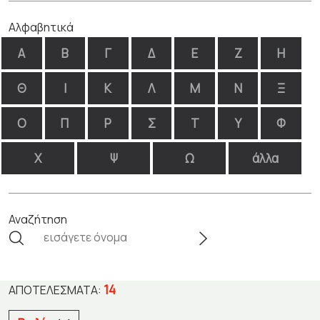
Αλφαβητικά
Α
Β
Γ
Δ
Ε
Ζ
Η
Θ
Ι
Κ
Λ
Μ
Ν
Ξ
Ο
Π
Ρ
Σ
Τ
Υ
Φ
Χ
Ψ
Ω
άλλα
Αναζήτηση
14
ΑΠΟΤΕΛΈΣΜΑΤΑ: