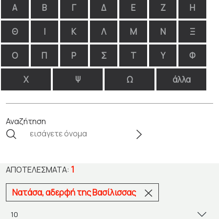
Α
Β
Γ
Δ
Ε
Ζ
Η
Θ
Ι
Κ
Λ
Μ
Ν
Ξ
Ο
Π
Ρ
Σ
Τ
Υ
Φ
Χ
Ψ
Ω
άλλα
Αναζήτηση
1
ΑΠΟΤΕΛΈΣΜΑΤΑ:
Νατάσα, αδερφή της Βασίλισσας