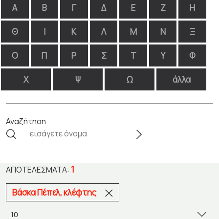
Α
Β
Γ
Δ
Ε
Ζ
Η
Θ
Ι
Κ
Λ
Μ
Ν
Ξ
Ο
Π
Ρ
Σ
Τ
Υ
Φ
Χ
Ψ
Ω
άλλα
Αναζήτηση
1
ΑΠΟΤΕΛΈΣΜΑΤΑ:
Βάσκα Πέπελ, κλέφτης