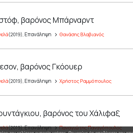
στόφ, βαρόνος Μπάρναρντ
Επανάληψη
γελά
(2019),
Θανάσης Βλαβιανός
εσον, βαρόνος Γκόουερ
Επανάληψη
γελά
(2019),
Χρήστος Ραμμόπουλος
υντάγκιου, βαρόνος του Χάλιφαξ
Επανάληψη
γελά
(2019),
Παναγιώτης Παναγόπουλος
φέρει την καλύτερη εμπειρία χρήσης. Θεωρούμε ότι αποδέχεστε την α