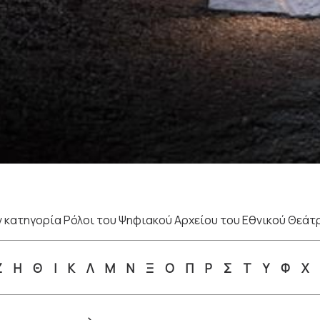
 κατηγορία Ρόλοι του Ψηφιακού Αρχείου του Εθνικού Θεάτ
Ζ
Η
Θ
Ι
Κ
Λ
Μ
Ν
Ξ
Ο
Π
Ρ
Σ
Τ
Υ
Φ
Χ