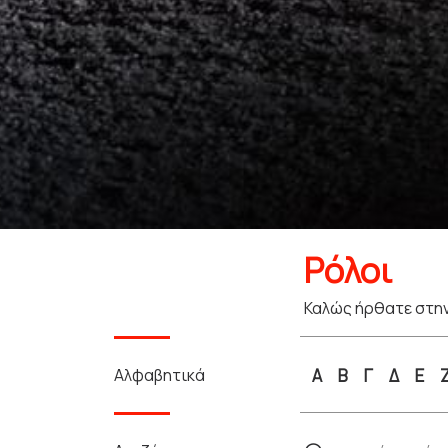
Ρόλοι
Καλώς ήρθατε στην
Αλφαβητικά
Α
Β
Γ
Δ
Ε