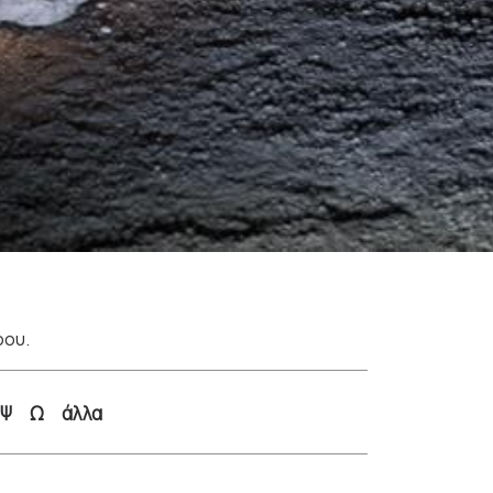
ρου.
Ψ
Ω
άλλα