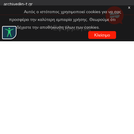
archive@n-t.gr
x
Αυτός ο ιστότοπος χρησιμοποιεί cookies για να σας
προσφέρει την καλύτερη εμπειρία χρήσης. Θεωρούμε ότι
Εφαρμογές
αποδέχεστε την αποθήκευση όλων των cookies.
Κλείσιμο
Εικονική περιήγηση κοστουμιών
Εικονική ξενάγηση
Travel Through Theatre
Χρηματοδότηση