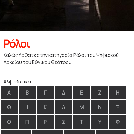
Ρόλοι
Καλώς ήρθατε στην κατηγορία Ρόλοι του Ψηφιακού
Αρχείου του Εθνικού Θεάτρου.
Αλφαβητικά
Α
Β
Γ
Δ
Ε
Ζ
Η
Θ
Ι
Κ
Λ
Μ
Ν
Ξ
Ο
Π
Ρ
Σ
Τ
Υ
Φ