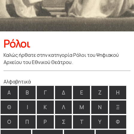
Ρόλοι
Καλώς ήρθατε στην κατηγορία Ρόλοι του Ψηφιακού
Αρχείου του Εθνικού Θεάτρου.
Αλφαβητικά
Α
Β
Γ
Δ
Ε
Ζ
Η
Θ
Ι
Κ
Λ
Μ
Ν
Ξ
Ο
Π
Ρ
Σ
Τ
Υ
Φ