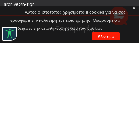
archive@n-t.gr
x
Αυτός ο ιστότοπος χρησιμοποιεί cookies για να σας
προσφέρει την καλύτερη εμπειρία χρήσης. Θεωρούμε ότι
Εφαρμογές
αποδέχεστε την αποθήκευση όλων των cookies.
Κλείσιμο
Εικονική περιήγηση κοστουμιών
Εικονική ξενάγηση
Travel Through Theatre
Χρηματοδότηση